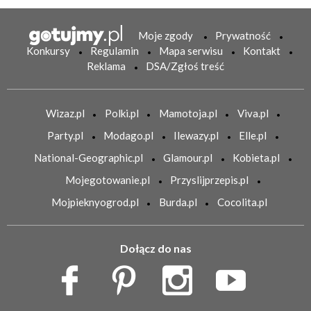
Moje zgody
Prywatność
Konkursy
Regulamin
Mapa serwisu
Kontakt
Reklama
DSA/Zgłoś treść
Wizaz.pl
Polki.pl
Mamotoja.pl
Viva.pl
Party.pl
Modago.pl
Ilewazy.pl
Elle.pl
National-Geographic.pl
Glamour.pl
Kobieta.pl
Mojegotowanie.pl
Przyslijprzepis.pl
Mojpieknyogrod.pl
Burda.pl
Cocolita.pl
Dołącz do nas