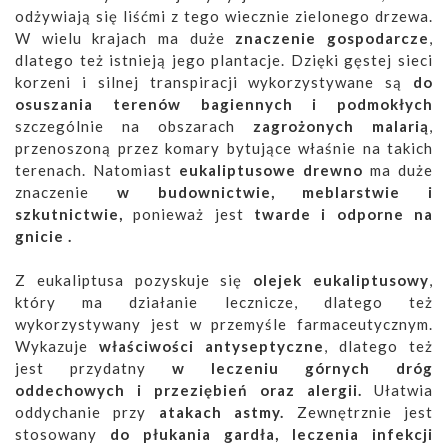
odżywiają się liśćmi z tego wiecznie zielonego drzewa.
W wielu krajach ma duże
znaczenie gospodarcze
,
dlatego też istnieją jego plantacje. Dzięki gęstej sieci
korzeni i silnej transpiracji wykorzystywane są
do
osuszania terenów bagiennych i podmokłych
szczególnie na obszarach
zagrożonych malarią
,
przenoszoną przez komary bytujące właśnie na takich
terenach. Natomiast
eukaliptusowe drewno
ma duże
znaczenie
w budownictwie, meblarstwie i
szkutnictwie,
ponieważ jest
twarde i odporne na
gnicie .
Z eukaliptusa pozyskuje się
olejek eukaliptusowy
,
który ma działanie lecznicze, dlatego też
wykorzystywany jest w przemyśle farmaceutycznym.
Wykazuje
właściwości antyseptyczne
, dlatego też
jest przydatny
w leczeniu górnych dróg
oddechowych i przeziębień oraz alergii.
Ułatwia
oddychanie przy
atakach astmy.
Zewnętrznie jest
stosowany
do płukania gardła, leczenia infekcji