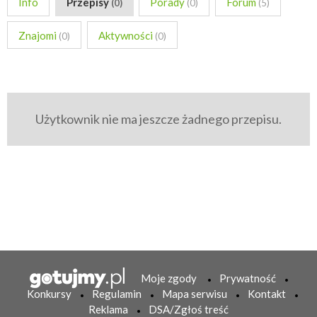
Info
Przepisy
Porady
Forum
(0)
(0)
(5)
Znajomi
Aktywności
(0)
(0)
Użytkownik nie ma jeszcze żadnego przepisu.
Moje zgody
Prywatność
Konkursy
Regulamin
Mapa serwisu
Kontakt
Reklama
DSA/Zgłoś treść