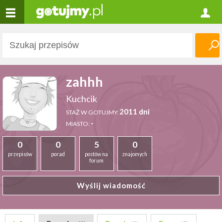
zahhh
Kuchcik
2011 dni
STAŻ W GOTUJMY:
-
MIASTO:
0
0
5
0
przepisów
porad
postów na
znajomych
forum
Wyślij wiadomość