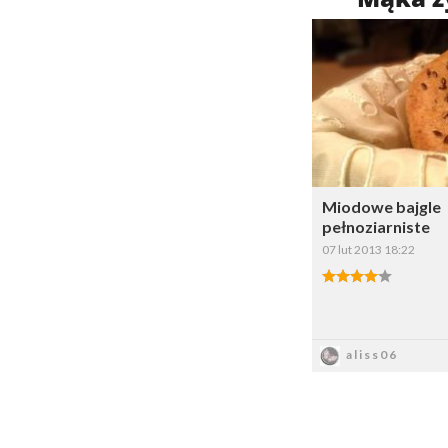
Dodaj do 
W
Miodowe bajgle
pełnoziarniste
07 lut 2013 18:22
Zapis
aliss06