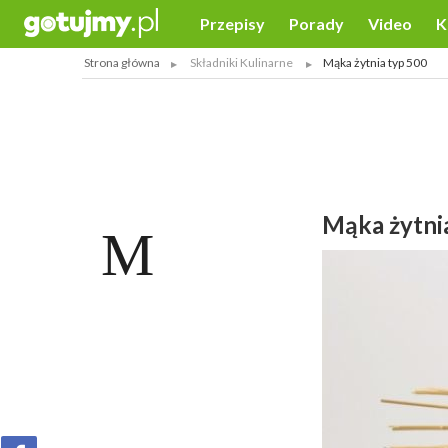
Przepisy
Porady
Video
K
Strona główna
Składniki Kulinarne
Mąka żytnia typ 500
Mąka żytni
M