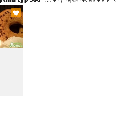
ulubionych
ybierz listę:
z