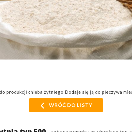
do produkcji chleba żytniego Dodaje się ją do pieczywa mies
WRÓĆ DO LISTY
ytnia typ 500
- zobacz przepisy zawierające ten s