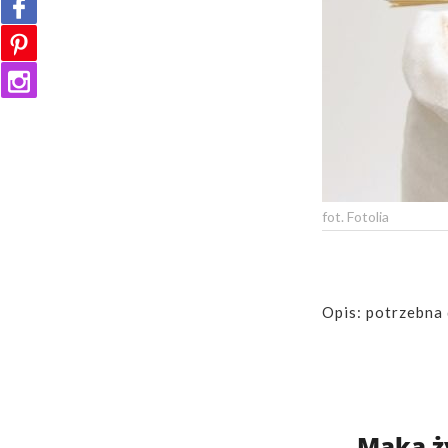
fot. Fotolia
Opis: potrzebna 
Mąka ż