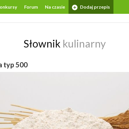
onkursy
Forum
Na czasie
Dodaj przepis
Słownik
kulinarny
a typ 500