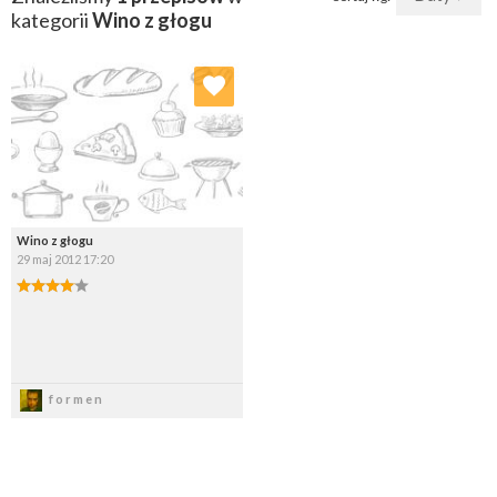
kategorii
Wino z głogu
Dodaj do ulubionych
Wybierz listę:
Wino z głogu
29 maj 2012 17:20
Zapisz
formen