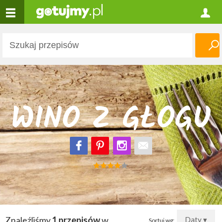
WINO Z GŁOGU
Znaleźliśmy
1 przepisów
w
Daty ▾
Sortuj wg: