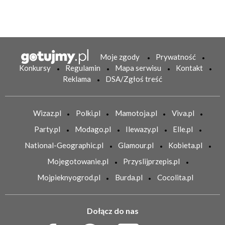
Moje zgody
Prywatność
Konkursy
Regulamin
Mapa serwisu
Kontakt
Reklama
DSA/Zgłoś treść
Wizaz.pl
Polki.pl
Mamotoja.pl
Viva.pl
Party.pl
Modago.pl
Ilewazy.pl
Elle.pl
National-Geographic.pl
Glamour.pl
Kobieta.pl
Mojegotowanie.pl
Przyslijprzepis.pl
Mojpieknyogrod.pl
Burda.pl
Cocolita.pl
Dołącz do nas