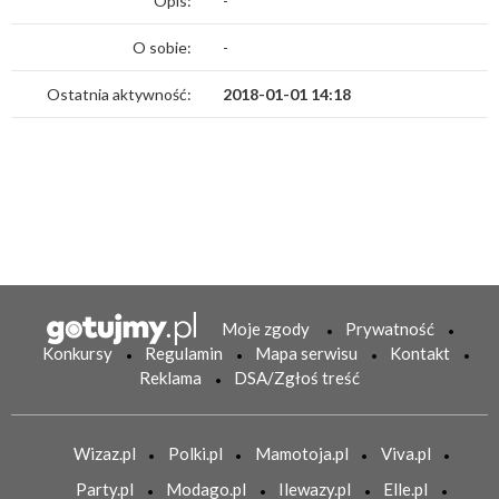
Opis:
-
O sobie:
-
Ostatnia aktywność:
2018-01-01 14:18
Moje zgody
Prywatność
Konkursy
Regulamin
Mapa serwisu
Kontakt
Reklama
DSA/Zgłoś treść
Wizaz.pl
Polki.pl
Mamotoja.pl
Viva.pl
Party.pl
Modago.pl
Ilewazy.pl
Elle.pl