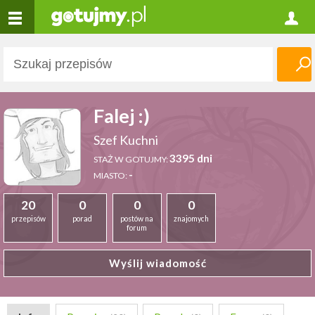
Falej :)
Szef Kuchni
3395 dni
STAŻ W GOTUJMY:
-
MIASTO:
20
0
0
0
przepisów
porad
postów na
znajomych
forum
Wyślij wiadomość