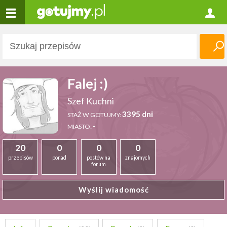
Falej :)
Szef Kuchni
3395 dni
STAŻ W GOTUJMY:
-
MIASTO:
20
0
0
0
przepisów
porad
postów na
znajomych
forum
Wyślij wiadomość