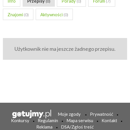
Info
Przepisy
Porady
Forum
(0)
(0)
(7)
Znajomi
Aktywności
(0)
(0)
Użytkownik nie ma jeszcze żadnego przepisu.
Moje zgody
Prywatność
Konkursy
Regulamin
Mapa serwisu
Kontakt
Reklama
DSA/Zgłoś treść