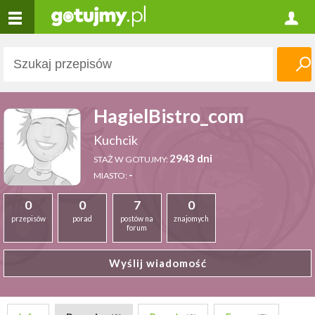
HagielBistro_com
Kuchcik
2943 dni
STAŻ W GOTUJMY:
-
MIASTO:
0
0
7
0
przepisów
porad
postów na
znajomych
forum
Wyślij wiadomość