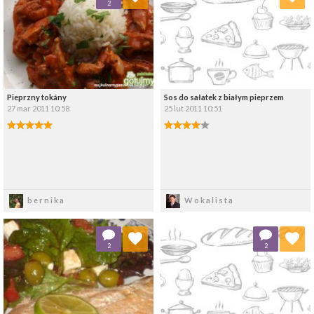
2
Wybierz listę:
Wybierz listę:
Pieprzny tokány
Sos do sałatek z białym pieprzem
27 mar 2011 10:58
25 lut 2011 10:51
Zapisz
Zapisz
bernika
Wokalista
Dodaj do ulubionych
Dodaj do ulubionych
2
2
Wybierz listę:
Wybierz listę: