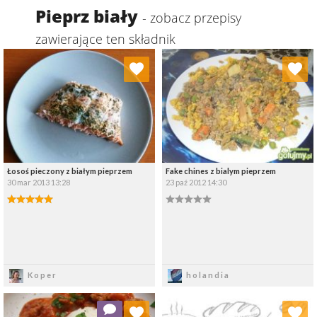
Pieprz biały
- zobacz przepisy
zawierające ten składnik
Dodaj do ulubionych
Dodaj do ulubionych
Wybierz listę:
Wybierz listę:
Łosoś pieczony z białym pieprzem
Fake chines z bialym pieprzem
30 mar 2013 13:28
23 paź 2012 14:30
Zapisz
Zapisz
Koper
holandia
Dodaj do ulubionych
Dodaj do ulubionych