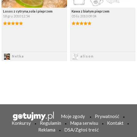
Losos z cytryna,sola i pieprzem
Kawa z białym pieprzem
18 gru 2010 12:54
05 lis 2010 09:04
Zapisz
Zapisz
Netka
alison
Moje zgody
Prywatność
Konkursy
Regulamin
Mapa serwisu
Kontakt
Reklama
DSA/Zgłoś treść