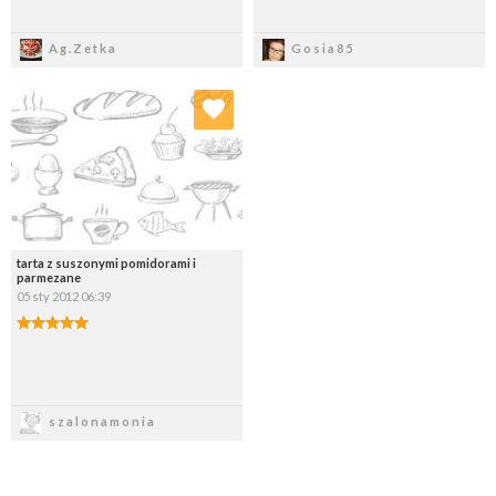
Zapisz
Zapisz
Ag.Zetka
Gosia85
Dodaj do ulubionych
Wybierz listę:
tarta z suszonymi pomidorami i
parmezane
05 sty 2012 06:39
Zapisz
szalonamonia