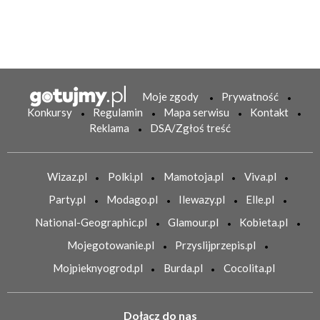
Moje zgody
Prywatność
Konkursy
Regulamin
Mapa serwisu
Kontakt
Reklama
DSA/Zgłoś treść
Wizaz.pl
Polki.pl
Mamotoja.pl
Viva.pl
Party.pl
Modago.pl
Ilewazy.pl
Elle.pl
National-Geographic.pl
Glamour.pl
Kobieta.pl
Mojegotowanie.pl
Przyslijprzepis.pl
Mojpieknyogrod.pl
Burda.pl
Cocolita.pl
Dołącz do nas