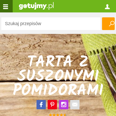
TARTA Z
SUSZONYMI
POMIDORAMI