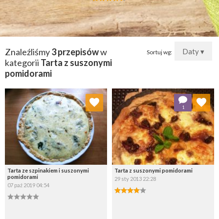
Znaleźliśmy
3 przepisów
w
Daty ▾
Sortuj wg:
kategorii
Tarta z suszonymi
pomidorami
Dodaj do ulubionych
Dodaj do ulubionych
1
Wybierz listę:
Wybierz listę:
Tarta ze szpinakiem i suszonymi
Tarta z suszonymi pomidorami
pomidorami
29 sty 2013 22:28
07 paź 2019 04:54