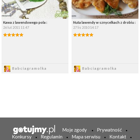
Kawa z lawendowego pola :
Nuta lawendy w sznycelkach z drobiu :
26 lut 2011 11:47
27 lis 2010 14:17
Zapisz
Zapisz
Babciagramolka
Babciagramolka
Moje zgody
Prywatność
Konkursy
Regulamin
Mapa serwisu
Kontakt