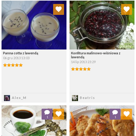
Dodaj do ulubionych
Dodaj do ulubionych
Wybierz listę:
Wybierz listę:
Panna cotta z lawendą
Konfitura malinowo-wiśniowa z
lawendą
06 gru 2013 13:03
14 lip 2013 23:29
Zapisz
Zapisz
Alex_M
Beatris
Dodaj do ulubionych
Dodaj do ulubionych
1
1
Wybierz listę:
Wybierz listę: