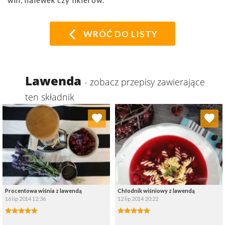
win, nalewek czy likierów.
WRÓĆ DO LISTY
Lawenda
- zobacz przepisy zawierające
ten składnik
Dodaj do ulubionych
Dodaj do ulubionych
Wybierz listę:
Wybierz listę:
Procentowa wiśnia z lawendą
Chłodnik wiśniowy z lawendą
16 lip 2014 12:36
12 lip 2014 20:22