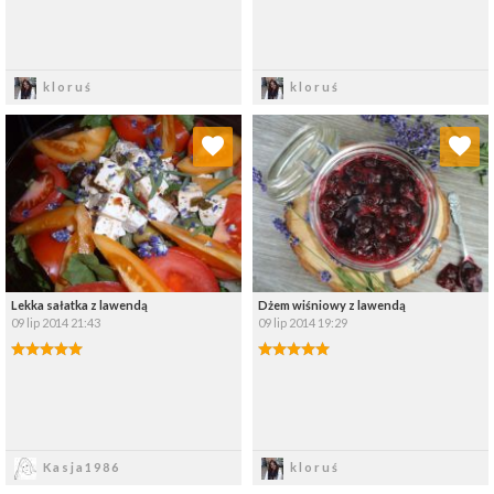
Zapisz
Zapisz
kloruś
kloruś
Dodaj do ulubionych
Dodaj do ulubionych
Wybierz listę:
Wybierz listę:
Lekka sałatka z lawendą
Dżem wiśniowy z lawendą
09 lip 2014 21:43
09 lip 2014 19:29
Zapisz
Zapisz
Kasja1986
kloruś