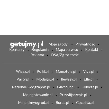
Moje zgody
Prywatność
Konkursy
Regulamin
Mapa serwisu
Kontakt
Reklama
DSA/Zgłoś treść
Wizaz.pl
Polki.pl
Mamotoja.pl
Viva.pl
Party.pl
Modago.pl
Ilewazy.pl
Elle.pl
National-Geographic.pl
Glamour.pl
Kobieta.pl
Mojegotowanie.pl
Przyslijprzepis.pl
Mojpieknyogrod.pl
Burda.pl
Cocolita.pl