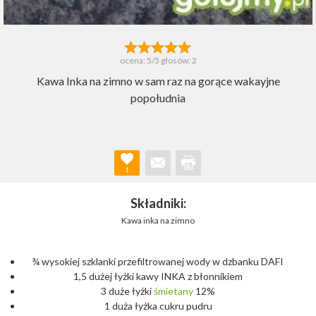
ocena:
5
/5 głosów:
2
Kawa Inka na zimno w sam raz na gorące wakayjne
popołudnia
1
Składniki:
Kawa inka na zimno
¾ wysokiej szklanki przefiltrowanej wody w dzbanku DAFI
1,5 dużej łyżki kawy INKA z błonnikiem
3 duże łyżki
śmietany
12%
1 duża łyżka cukru pudru