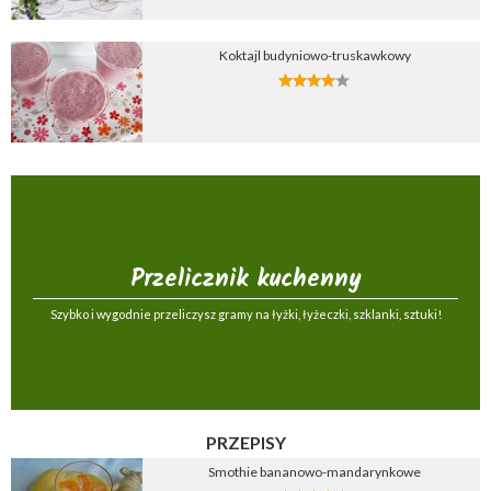
Koktajl budyniowo-truskawkowy
Przelicznik kuchenny
Szybko i wygodnie przeliczysz gramy na łyżki, łyżeczki, szklanki, sztuki!
PRZEPISY
Smothie bananowo-mandarynkowe