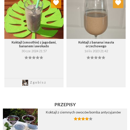
Wybierz listę:
Wybierz listę:
Koktajl (smoothie) z jagodami,
Koktajl z banana i masła
bananem i awokado
orzechowego
30 cze 2024 21:57
16 lis 2023 21:42
Zapisz
Zapisz
Zgobisz
PRZEPISY
Koktajl z ciemnych owoców bomba antycyjanów