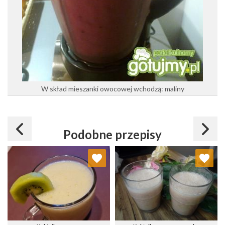
W skład mieszanki owocowej wchodzą: maliny
Podobne przepisy
Dodaj do ulubionych
Dodaj do ulubionych
Wybierz listę:
Wybierz listę: