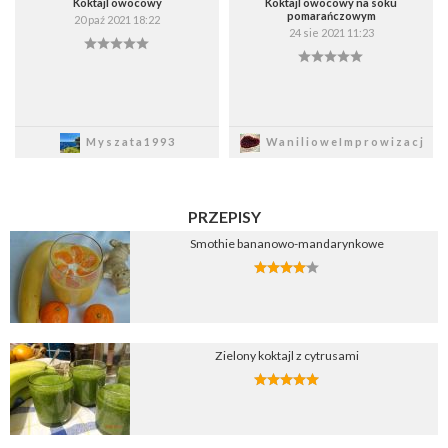
Koktajl owocowy
Koktajl owocowy na soku
pomarańczowym
20 paź 2021 18:22
24 sie 2021 11:23
Zapisz
Zapisz
Myszata1993
WanilioweImprowizacj
PRZEPISY
Smothie bananowo-mandarynkowe
Zielony koktajl z cytrusami