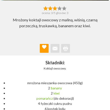
ocena:
3
/5 głosów:
3
Mrożony koktajl owocowy z maliną, wiśnią, czarną
porzeczką, truskawką, bananem oraz kiwi.
Składniki:
Koktajl owocowy.
mrożona mieszanka owocowa (450g)
2
banany
2
kiwi
pomarańcz
(do dekoracji)
4 łyżeczki cukru pudru
6 kostek lodu