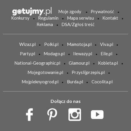
Moje zgody
Prywatność
Konkursy
Regulamin
Mapa serwisu
Kontakt
Reklama
DSA/Zgłoś treść
Wizaz.pl
Polki.pl
Mamotoja.pl
Viva.pl
Party.pl
Modago.pl
Ilewazy.pl
Elle.pl
National-Geographic.pl
Glamour.pl
Kobieta.pl
Mojegotowanie.pl
Przyslijprzepis.pl
Mojpieknyogrod.pl
Burda.pl
Cocolita.pl
Dołącz do nas