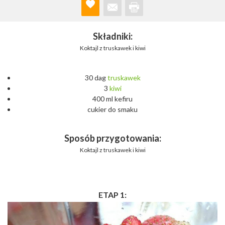
Składniki:
Koktajl z truskawek i kiwi
30 dag
truskawek
3
kiwi
400 ml kefiru
cukier do smaku
Sposób przygotowania:
Koktajl z truskawek i kiwi
ETAP 1: