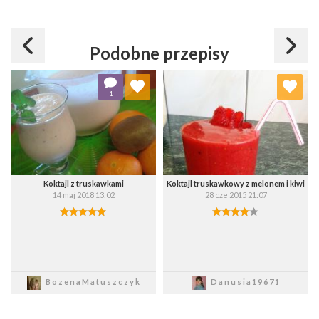
Podobne przepisy
Dodaj do ulubionych
Dodaj do ulubionych
1
Wybierz listę:
Wybierz listę:
Koktajl z truskawkami
Koktajl truskawkowy z melonem i kiwi
14 maj 2018 13:02
28 cze 2015 21:07
Zapisz
Zapisz
BozenaMatuszczyk
Danusia19671