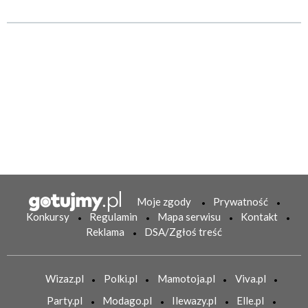
Moje zgody
Prywatność
Konkursy
Regulamin
Mapa serwisu
Kontakt
Reklama
DSA/Zgłoś treść
Wizaz.pl
Polki.pl
Mamotoja.pl
Viva.pl
Party.pl
Modago.pl
Ilewazy.pl
Elle.pl