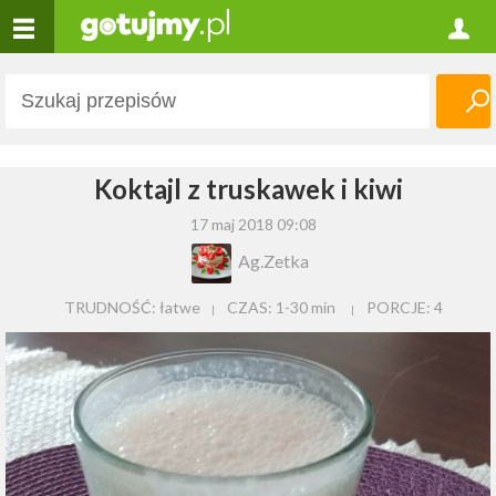
Koktajl z truskawek i kiwi
17 maj 2018 09:08
Ag.Zetka
TRUDNOŚĆ: łatwe
CZAS:
1-30 min
PORCJE:
4