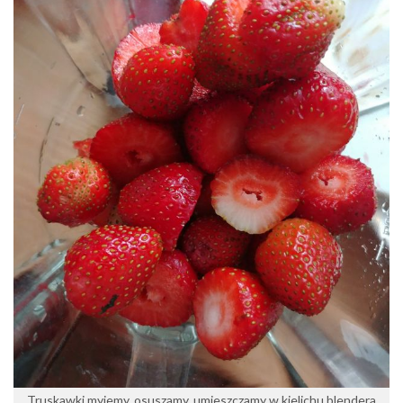
Truskawki myjemy, osuszamy, umieszczamy w kielichu blendera