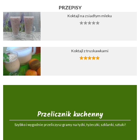
PRZEPISY
Koktajl na zsiadłym mleku
Koktajl z truskawkami
Przelicznik kuchenny
Szybko i wygodnie przeliczysz gramy na łyżki, łyżeczki, szklanki, sztuki!