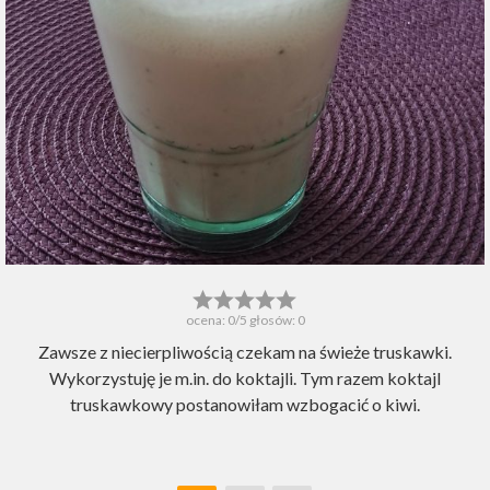
ocena:
0
/5 głosów:
0
Zawsze z niecierpliwością czekam na świeże truskawki.
Wykorzystuję je m.in. do koktajli. Tym razem koktajl
truskawkowy postanowiłam wzbogacić o kiwi.