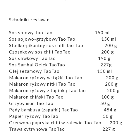
Składniki zestawu:
Sos sojowy Tao Tao 150 ml
Sos sojowo-grzybowyTao Tao 150 ml
Słodko-pikantny sos chili Tao Tao 200 g
Czosnkowy sos chili TaoTao 200 g
Sos śliwkowy TaoTao 190 g
Sos Sambal Oelek TaoTao 227g
Olej sezamowy TaoTao 150 ml
Makaron ryżowy wstążki Tao Tao 200 g
Makaron ryżowy nitki Tao Tao 200 g
Makaron ryżowy z tapioką Tao Tao 200 g
Makaron chiński Tao Tao 100 g
Grzyby mun Tao Tao 50 g
Pędy bambusa (zapałki) TaoTao 454 g
Papier ryżowy TaoTao 50 g
Czerwona papryka chili w zalewie Tao Tao 200 g
Trawa cytrynowa TaoTao 227 g