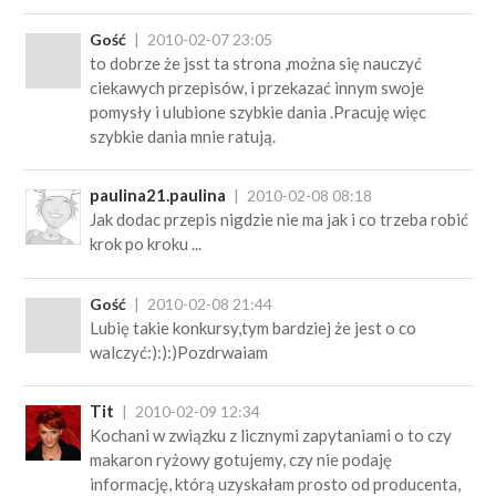
Gość
2010-02-07 23:05
to dobrze że jsst ta strona ,można się nauczyć
ciekawych przepisów, i przekazać innym swoje
pomysły i ulubione szybkie dania .Pracuję więc
szybkie dania mnie ratują.
paulina21.paulina
2010-02-08 08:18
Jak dodac przepis nigdzie nie ma jak i co trzeba robić
krok po kroku ...
Gość
2010-02-08 21:44
Lubię takie konkursy,tym bardziej że jest o co
walczyć:):):)Pozdrwaiam
Tit
2010-02-09 12:34
Kochani w związku z licznymi zapytaniami o to czy
makaron ryżowy gotujemy, czy nie podaję
informację, którą uzyskałam prosto od producenta,