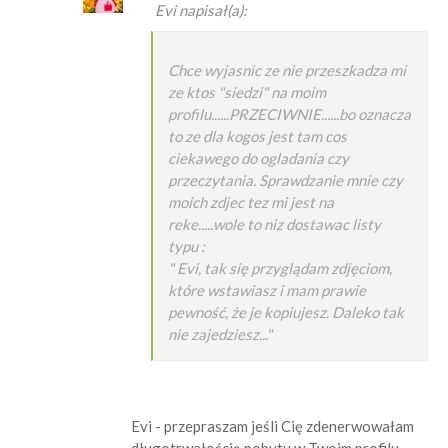
Evi napisał(a):
Chce wyjasnic ze nie przeszkadza mi
ze ktos "siedzi" na moim
profilu......PRZECIWNIE......bo oznacza
to ze dla kogos jest tam cos
ciekawego do ogladania czy
przeczytania. Sprawdzanie mnie czy
moich zdjec tez mi jest na
reke.....wole to niz dostawac listy
typu :
" Evi, tak się przyglądam zdjęciom,
które wstawiasz i mam prawie
pewność, że je kopiujesz. Daleko tak
nie zajedziesz..."
Evi - przepraszam jeśli Cię zdenerwowałam