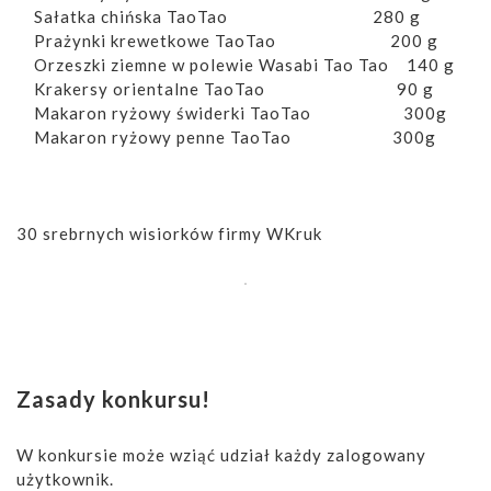
Sałatka chińska TaoTao 280 g
Prażynki krewetkowe TaoTao 200 g
Orzeszki ziemne w polewie Wasabi Tao Tao 140 g
Krakersy orientalne TaoTao 90 g
Makaron ryżowy świderki TaoTao 300g
Makaron ryżowy penne TaoTao 300g
30 srebrnych wisiorków firmy WKruk
Zasady konkursu!
W konkursie może wziąć udział każdy zalogowany
użytkownik.