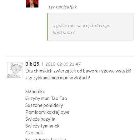
tyr napisał(a):
a gdzie można wejść do tego
konkursu ?
Bibi25
2010-02-05 21:47
Dla chińskich zwierzątek od bawoła ryżowe wstążki
z grzybkami mun mun w ziołach!
Składniki:
Grzyby mun Tao Tao
Suszone pomidory
Pomidory koktajlowe
Świeża bazylia
Świeży tymianek
Czosnek
Sos sojowy Tao Tao