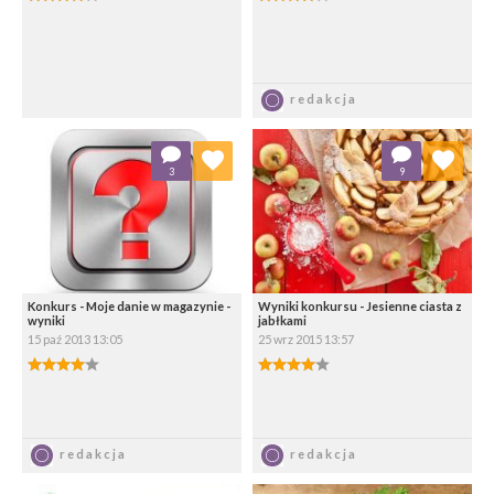
Zapisz
Zapisz
redakcja
Dodaj do ulubionych
Dodaj do ulubionych
3
9
Wybierz listę:
Wybierz listę:
Konkurs - Moje danie w magazynie -
Wyniki konkursu - Jesienne ciasta z
wyniki
jabłkami
15 paź 2013 13:05
25 wrz 2015 13:57
4.00/5
4.00/5
Zapisz
Zapisz
redakcja
redakcja