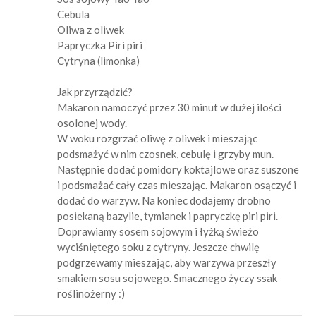
Cebula
Oliwa z oliwek
Papryczka Piri piri
Cytryna (limonka)
Jak przyrządzić?
Makaron namoczyć przez 30 minut w dużej ilości
osolonej wody.
W woku rozgrzać oliwę z oliwek i mieszając
podsmażyć w nim czosnek, cebulę i grzyby mun.
Następnie dodać pomidory koktajlowe oraz suszone
i podsmażać cały czas mieszając. Makaron osączyć i
dodać do warzyw. Na koniec dodajemy drobno
posiekaną bazylie, tymianek i papryczkę piri piri.
Doprawiamy sosem sojowym i łyżką świeżo
wyciśniętego soku z cytryny. Jeszcze chwilę
podgrzewamy mieszając, aby warzywa przeszły
smakiem sosu sojowego. Smacznego życzy ssak
roślinożerny :)