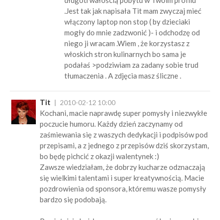
długotrwałością pobytu w Twoim profilu
.Jest tak jak napisała Tit mam zwyczaj mieć
włączony laptop non stop ( by dzieciaki
mogły do mnie zadzwonić )- i odchodzę od
niego ji wracam .Wiem , że korzystasz z
włoskich stron kulinarnych bo sama je
podałaś >podziwiam za zadany sobie trud
tłumaczenia . A zdjęcia masz śliczne .
Tit
2010-02-12 10:00
Kochani, macie naprawdę super pomysły i niezwykłe
poczucie humoru. Każdy dzień zaczynamy od
zaśmiewania się z waszych dedykacji i podpisów pod
przepisami, a z jednego z przepisów dziś skorzystam,
bo będę pichcić z okazji walentynek :)
Zawsze wiedziałam, że dobrzy kucharze odznaczają
się wielkimi talentami i super kreatywnością. Macie
pozdrowienia od sponsora, któremu wasze pomysły
bardzo się podobają.