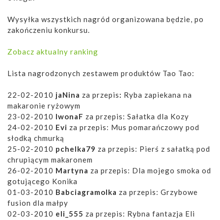
Wysyłka wszystkich nagród organizowana będzie, po
zakończeniu konkursu.
Zobacz aktualny ranking
Lista nagrodzonych zestawem produktów Tao Tao:
22-02-2010
jaNina
za przepis
:
Ryba zapiekana na
makaronie ryżowym
23-02-2010
IwonaF
za przepis: Sałatka dla Kozy
24-02-2010
Evi
za przepis: Mus pomarańczowy pod
słodką chmurką
25-02-2010
pchelka79
za przepis: Pierś z sałatką pod
chrupiącym makaronem
26-02-2010
Martyna
za przepis: Dla mojego smoka od
gotującego Konika
01-03-2010
Babciagramolka
za przepis: Grzybowe
fusion dla małpy
02-03-2010
eli_555
za przepis: Rybna fantazja Eli