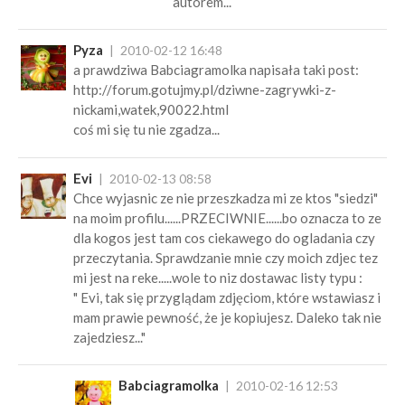
autorem...
Pyza
2010-02-12 16:48
a prawdziwa Babciagramolka napisała taki post:
http://forum.gotujmy.pl/dziwne-zagrywki-z-
nickami,watek,90022.html
coś mi się tu nie zgadza...
Evi
2010-02-13 08:58
Chce wyjasnic ze nie przeszkadza mi ze ktos "siedzi"
na moim profilu......PRZECIWNIE......bo oznacza to ze
dla kogos jest tam cos ciekawego do ogladania czy
przeczytania. Sprawdzanie mnie czy moich zdjec tez
mi jest na reke.....wole to niz dostawac listy typu :
" Evi, tak się przyglądam zdjęciom, które wstawiasz i
mam prawie pewność, że je kopiujesz. Daleko tak nie
zajedziesz..."
Babciagramolka
2010-02-16 12:53