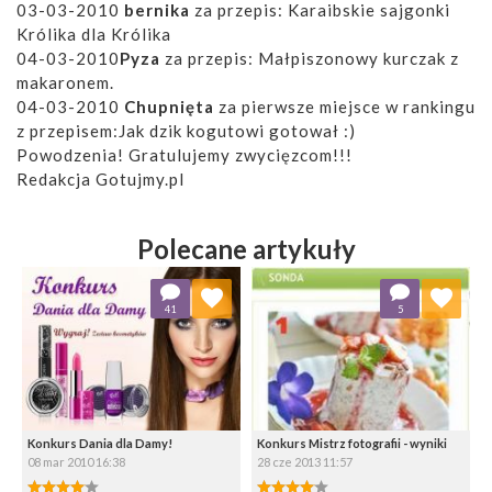
03-03-2010
bernika
za przepis: Karaibskie sajgonki
Królika dla Królika
04-03-2010
Pyza
za przepis: Małpiszonowy kurczak z
makaronem.
04-03-2010
Chupnięta
za pierwsze miejsce w rankingu
z przepisem:Jak dzik kogutowi gotował :)
Powodzenia! Gratulujemy zwycięzcom!!!
Redakcja Gotujmy.pl
Polecane artykuły
Dodaj do ulubionych
Dodaj do ulubionych
41
5
Wybierz listę:
Wybierz listę:
Konkurs Dania dla Damy!
Konkurs Mistrz fotografii - wyniki
08 mar 2010 16:38
28 cze 2013 11:57
4.00/5
4.00/5