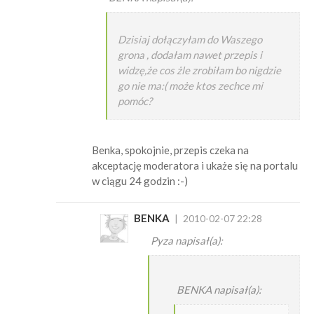
Dzisiaj dołączyłam do Waszego
grona , dodałam nawet przepis i
widzę,że cos żle zrobiłam bo nigdzie
go nie ma:( może ktos zechce mi
pomóc?
Benka, spokojnie, przepis czeka na
akceptację moderatora i ukaże się na portalu
w ciągu 24 godzin :-)
BENKA
2010-02-07 22:28
Pyza napisał(a):
BENKA napisał(a):