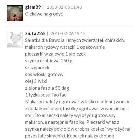
glam89
2010-02-06 11:43
Ciekawe nagrody:)
ziuta226
2010-02-06 19:15
Sałatka dla Bawoła i innych zwierzątek chińskich.
makaron ryżowy wstążki 1 opakowanie
pieczarki w zalewie 1 słoiczek
szynka drobiowa 150 g
szczypiorek
sos włoski gotowy
olej 3 łyżki
zielona fasola 50 dag
1 łyżka sosu TaoTao
Makaron należy ugotować w lekko osolonej wodzie
z dodatkiem oleju, fasolkę ugotować w wodzie bez
soli. Do miseczki należy wyłożyć ugotowany
makaron, a następnie fasolkę. Pieczarki wraz z
szynką należy pokroić w drobną kostkę i wyłożyć na
pozostałe składniki. Koperek należy drobno