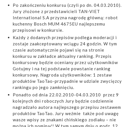
Po zakończeniu konkursu (czyli po dn. 04.03.2010).
Jury złożone z przedstawicieli TAN-VIET
International S.A przyzna nagrodę główną: robot
kuchenny Bosch MUM 4675EU najlepszemu
przepisowi w konkursie.
Każdy z dodanych przepisów podlega moderacji i
zostaje zaakceptowany wciągu 24 godzin. W tym
czasie automatycznie pojawi się na stronie
konkursu w zakładce aktualny ranking. Przepis
konkursowy będzie oceniany przez użytkowników
Gotujmy i na tej podstawie powstanie ranking
konkursowy. Nagroda użytkowników: 1 zestaw
produktów TaoTao-przypadnie w udziale zwycięzcy
rankingu po jego zamknięciu.
Ponadto od dnia 22.02.2010-04.03.2010 przez 9
kolejnych dni roboczych Jury będzie codziennie
nagradzało autora najlepszego przepisu zestawem
produktów TaoTao. Jury weźmie także pod uwagę
wasze wpisy ze znakami chińskiego zodiaku – nie
można ich pominąć! W tym samym dniu o godz. 12