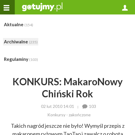
Aktualne
(154)
Archiwalne
(235)
Regulaminy
(103)
KONKURS: MakaroNowy
Chiński Rok
02 lut 2010 14:01
103
Konkursy - zakończone
Takich nagród jeszcze nie było! Wymyśl przepis z
makaronem ryżowym TaoTao i zawalcz o robota