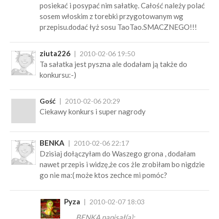
posiekać i posypać nim sałatkę. Całość należy polać
sosem włoskim z torebki przygotowanym wg
przepisu.dodać łyż sosu TaoTao.SMACZNEGO!!!
ziuta226
2010-02-06 19:50
Ta sałatka jest pyszna ale dodałam ją także do
konkursu:-)
Gość
2010-02-06 20:29
Ciekawy konkurs i super nagrody
BENKA
2010-02-06 22:17
Dzisiaj dołączyłam do Waszego grona , dodałam
nawet przepis i widzę,że cos żle zrobiłam bo nigdzie
go nie ma:( może ktos zechce mi pomóc?
Pyza
2010-02-07 18:03
BENKA napisał(a):