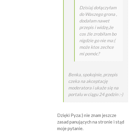
Dzisiaj dołączyłam
do Waszego grona ,
dodałam nawet
przepis i widzę,że
cos żle zrobiłam bo
nigdzie go nie ma:(
może ktos zechce
mi pomóc?
Benka, spokojnie, przepis
czeka na akceptację
moderatora i ukaże się na
portalu w ciągu 24 godzin :-)
Dzięki Pyza:) nie znam jeszcze
zasad panujących na stronie i stąd
moje pytanie.