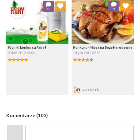
Dodaj do ulubionych
Dodaj do ulubionych
25
9
Wybierz listę:
Wybierz listę:
Wyniki konkursu Fairy!
Konkurs - Mięsa na Boże Narodzenie
23 kwi 2012 15:04
14 gru 2012 09:53
5.00/5
4.00/5
Zapisz
Zapisz
zozolek
Komentarze (103)