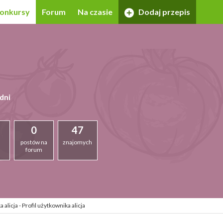
onkursy
Forum
Na czasie
Dodaj przepis
dni
0
47
postów na
znajomych
forum
alicja - Profil użytkownika alicja