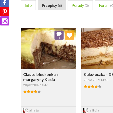
Info
Przepisy
Porady
Forum
(6)
(0)
(0
Dodaj do ulubionych
Dodaj do
4
Wybierz listę:
W
Ciasto biedronka z
Kukułeczka - 3 
margaryny Kasia
20 paź 2009 14:40
20 paź 2009 14:47
Zapisz
Zapi
alicja
alicja