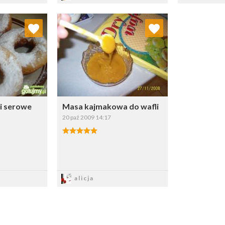
 ulubionych
Dodaj do ulubionych
ybierz listę:
Wybierz listę:
i serowe
Masa kajmakowa do wafli
20 paź 2009 14:17
sz
Zapisz
alicja