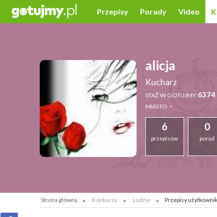
Przepisy
Porady
Video
K
alicja
Kucharz
6374 
STAŻ W GOTUJMY:
-
MIASTO:
6
0
przepisów
porad
Strona główna
Konkursy
Ludzie
Przepisy użytkownika 