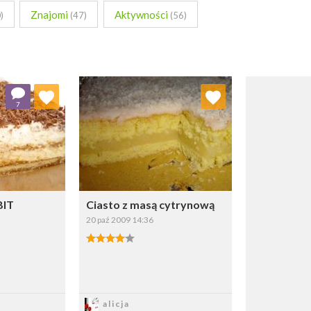
Znajomi
Aktywności
)
(47)
(56)
 ulubionych
Dodaj do ulubionych
7
ybierz listę:
Wybierz listę:
BIT
Ciasto z masą cytrynową
20 paź 2009 14:36
sz
Zapisz
alicja