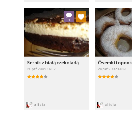
Dodaj do ulubionych
Dodaj do
4
Wybierz listę:
W
Sernik z białą czekoladą
Ósemki i oponk
20 paź 2009 14:32
20 paź 2009 14:23
Zapisz
Zapi
alicja
alicja