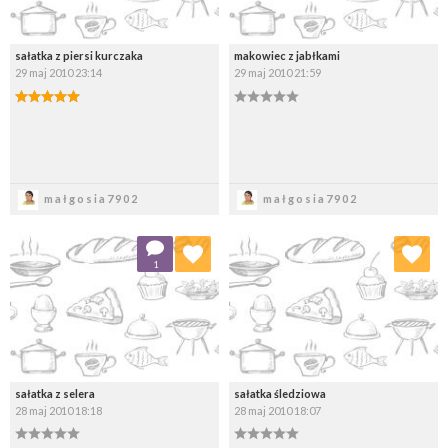
sałatka z piersi kurczaka
makowiec z jabłkami
29 maj 2010 23:14
29 maj 2010 21:59
Zapisz
Zapisz
małgosia7902
małgosia7902
Dodaj do ulubionych
Dodaj do ulubionych
1
Wybierz listę:
Wybierz listę:
sałatka z selera
sałatka śledziowa
28 maj 2010 18:18
28 maj 2010 18:07