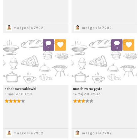
Zapisz
Zapisz
małgosia7902
małgosia7902
Dodaj do ulubionych
Dodaj do ulubionych
1
3
Wybierz listę:
Wybierz listę:
schabowe sakiewki
marchew na gęsto
18 maj 2010 08:13
16 maj 2010 21:45
Zapisz
Zapisz
małgosia7902
małgosia7902