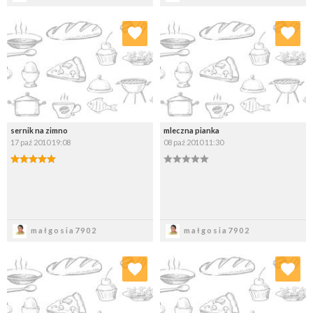
Dodaj do ulubionych
Dodaj do ulubionych
Wybierz listę:
Wybierz listę:
sernik na zimno
mleczna pianka
17 paź 2010 19:08
08 paź 2010 11:30
Zapisz
Zapisz
małgosia7902
małgosia7902
Dodaj do ulubionych
Dodaj do ulubionych
Wybierz listę:
Wybierz listę: