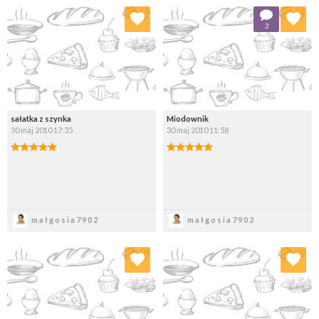
Dodaj do ulubionych
Dodaj do ulubionych
2
Wybierz listę:
Wybierz listę:
sałatka z szynka
Miodownik
30 maj 2010 17:35
30 maj 2010 11:58
Zapisz
Zapisz
małgosia7902
małgosia7902
Dodaj do ulubionych
Dodaj do ulubionych
Wybierz listę:
Wybierz listę: