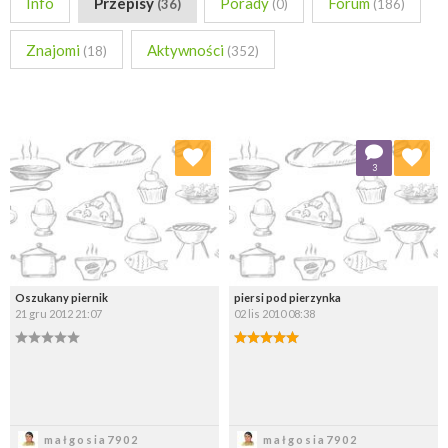
Info
Przepisy
Porady
Forum
(36)
(0)
(186)
Znajomi
Aktywności
(18)
(352)
Dodaj do ulubionych
Dodaj do ulubionych
3
Wybierz listę:
Wybierz listę:
Oszukany piernik
piersi pod pierzynka
21 gru 2012 21:07
02 lis 2010 08:38
Zapisz
Zapisz
małgosia7902
małgosia7902