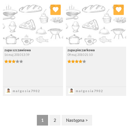
Dodaj do ulubionych
Dodaj do ulubionych
Wybierz listę:
Wybierz listę:
zupa szczawiowa
zupa pieczarkowa
16 maj 2010 13:59
09 maj 2010 21:10
Zapisz
Zapisz
małgosia7902
małgosia7902
1
2
Następna >