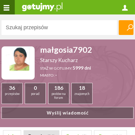
małgosia7902
Starszy Kucharz
5999 dni
STAŻ W GOTUJMY:
-
MIASTO:
36
0
186
18
przepisów
porad
postów na
znajomych
forum
Wyślij wiadomość