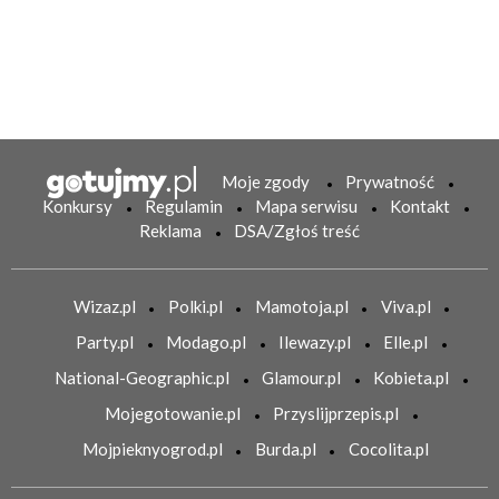
Moje zgody
Prywatność
Konkursy
Regulamin
Mapa serwisu
Kontakt
Reklama
DSA/Zgłoś treść
Wizaz.pl
Polki.pl
Mamotoja.pl
Viva.pl
Party.pl
Modago.pl
Ilewazy.pl
Elle.pl
National-Geographic.pl
Glamour.pl
Kobieta.pl
Mojegotowanie.pl
Przyslijprzepis.pl
Mojpieknyogrod.pl
Burda.pl
Cocolita.pl