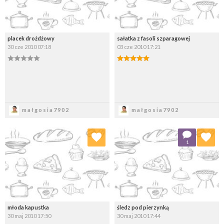
placek drożdżowy
sałatka z fasoli szparagowej
30 cze 2010 07:18
03 cze 2010 17:21
Zapisz
Zapisz
małgosia7902
małgosia7902
Dodaj do ulubionych
Dodaj do ulubionych
1
Wybierz listę:
Wybierz listę:
młoda kapustka
śledz pod pierzynką
30 maj 2010 17:50
30 maj 2010 17:44