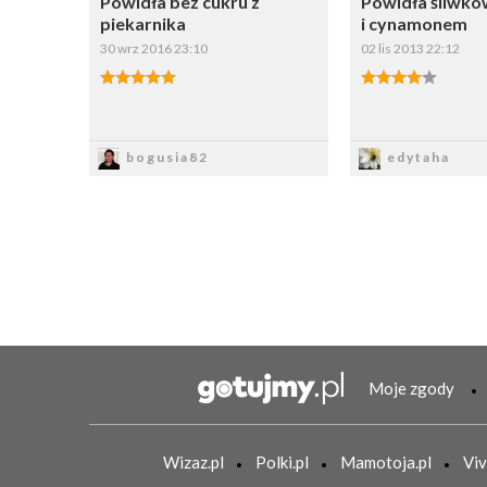
Powidła bez cukru z
Powidła śliwk
piekarnika
i cynamonem
30 wrz 2016 23:10
02 lis 2013 22:12
Zapisz
Zapi
bogusia82
edytaha
Moje zgody
Wizaz.pl
Polki.pl
Mamotoja.pl
Viv