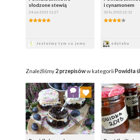
słodzone stewią
i cynamonem
24 sie 2013 11:27
02 lis 2013 22:12
Zapisz
Zapi
Jesteśmy tym co jemy
edytaha
Znaleźliśmy
2 przepisów
w kategorii
Powidła ś
Dodaj do ulubionych
Dodaj do
1
Wybierz listę:
W