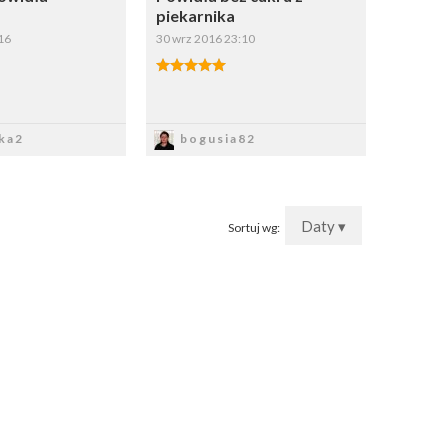
piekarnika
16
30 wrz 2016 23:10
apisz
Zapisz
ka2
bogusia82
Daty ▾
Sortuj wg: