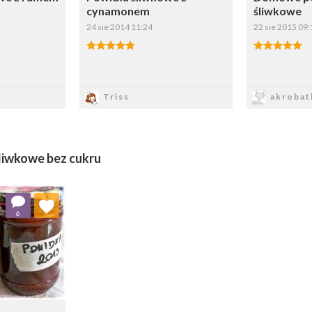
cynamonem
śliwkowe
24 sie 2014 11:24
22 sie 2015 09:
sz
Zapisz
Z
Triss
akrobat
liwkowe bez cukru
 ulubionych
6
ybierz listę: