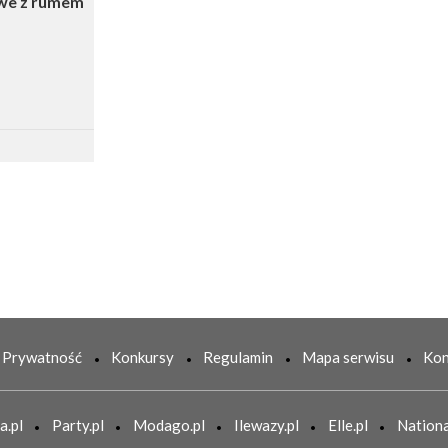
owe z rumem
sz
Prywatność
Konkursy
Regulamin
Mapa serwisu
Kon
a.pl
Party.pl
Modago.pl
Ilewazy.pl
Elle.pl
Nationa