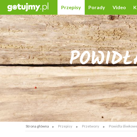
Przepisy
Porady
Video
K
POWIDŁ
Strona główna
Przepisy
Przetwory
Powidła śliwkow