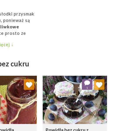
słodki przysmak
u, ponieważ są
śliwkowe
ce prosto ze
ęcej ↓
bez cukru
j do ulubionych
Dodaj do ulubionych
1
Wybierz listę:
Wybierz listę:
owidła
Powidła bez cukru z