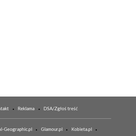
takt
Reklama
DSA/Zgłoś treść
l-Geographic.pl
Glamour.pl
Kobieta.pl