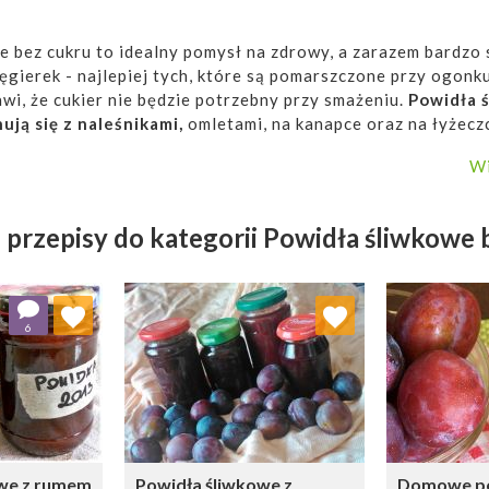
 bez cukru to idealny pomysł na zdrowy, a zarazem bardzo 
ęgierek - najlepiej tych, które są pomarszczone przy ogonk
awi, że cukier nie będzie potrzebny przy smażeniu.
Powidła 
ują się z naleśnikami,
omletami, na kanapce oraz na łyżecz
wią smakowite wykończenie rozmaitych ciast oraz deserów.
Wi
 przepisy do kategorii Powidła śliwkowe 
 ulubionych
Dodaj do ulubionych
Doda
6
ybierz listę:
Wybierz listę:
owe z rumem
Powidła śliwkowe z
Domowe p