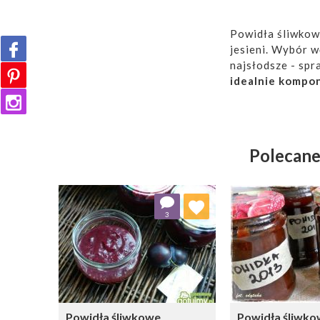
Powidła śliwkowe
jesieni. Wybór w
najsłodsze - spr
idealnie kompon
słoiczka. Stano
Polecane
Dodaj do ulubionych
Dodaj do
3
Wybierz listę:
W
Powidła śliwkowe
Powidła śliwk