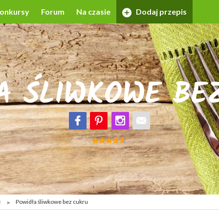
onkursy
Forum
Na czasie
Dodaj przepis
A ŚLIWKOWE BE
e
Powidła śliwkowe bez cukru