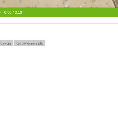
0:00 / 3:19
Redakcją
Gotowanie z Elą