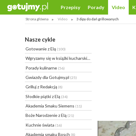
Przepisy
Porady
Video
K
Strona główna
Video
3 dipy do dań grillowanych
Nasze cykle
Gotowanie z Elą
(100)
Wgryzamy się w książki kucharskie
(20)
Porady kulinarne
(56)
Gwiazdy dla Gotujmy.pl
(25)
Grilluj z Redakcją
(8)
Słodkie piątki z Elą
(34)
Akademia Smaku Siemens
(11)
Boże Narodzenie z Elą
(21)
Kuchnie świata
(16)
Akademia smaku Bosch
(8)