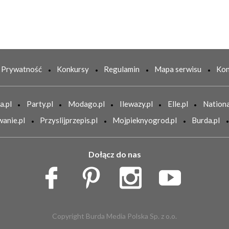
Prywatność
Konkursy
Regulamin
Mapa serwisu
Kon
a.pl
Party.pl
Modago.pl
Ilewazy.pl
Elle.pl
Nationa
anie.pl
Przyslijprzepis.pl
Mojpieknyogrod.pl
Burda.pl
Dołącz do nas
Copyright Burda Media Polska Sp. z o.o.