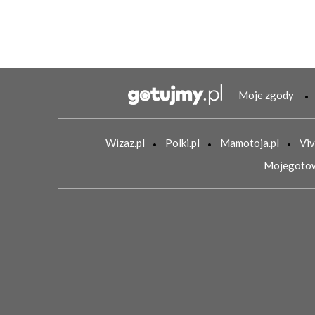
Moje zgody
Wizaz.pl
Polki.pl
Mamotoja.pl
Viv
Mojegotow