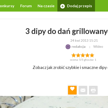
onkursy
Forum
Na czasie
Dodaj przepis
3 dipy do dań grillowany
24 kwi 2013 15:21
redakcja
Wideo
ocena:
5
/5 głosów:
1
Zobacz jak zrobić szybkie i smaczne dipy d