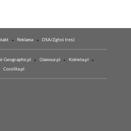
takt
Reklama
DSA/Zgłoś treść
l-Geographic.pl
Glamour.pl
Kobieta.pl
Cocolita.pl