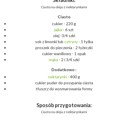
Składniki:
Ciasto na oleju z nektarynkami
Ciasto
cukier - 220 g
jajka
- 6 szt
olej -3/4 szkl
sok z limonki lub
cytryny
- 1 łyżka
proszek do pieczenia - 2 łyżeczki
cukier waniliowy - 1 opak
mąka
- 2 i 3/4 szkl
Dodatkowo :
nektarynki
- 400 g
cukier puder do posypania ciasta
tłuszcz do wysmarowania formy
Sposób przygotowania:
Ciasto na oleju z nektarynkami