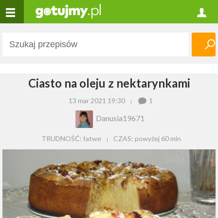
Ciasto na oleju z nektarynkami
13 mar 2021 19:30
1
Danusia19671
TRUDNOŚĆ: łatwe
CZAS:
powyżej 60 min