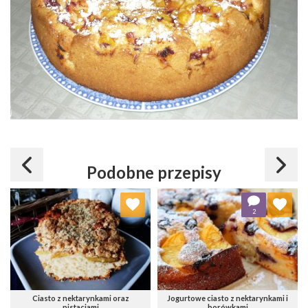
Podobne przepisy
Dodaj do ulubionych
Dodaj do ulubionych
2
Wybierz listę:
Wybierz listę:
Ciasto z nektarynkami oraz
Jogurtowe ciasto z nektarynkami i
pistacjami
borówkami