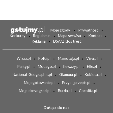
Moje zgody
Prywatność
Konkursy
Regulamin
Mapa serwisu
Kontakt
Reklama
DSA/Zgłoś treść
Wizaz.pl
Polki.pl
Mamotoja.pl
Viva.pl
Party.pl
Modago.pl
Ilewazy.pl
Elle.pl
National-Geographic.pl
Glamour.pl
Kobieta.pl
Mojegotowanie.pl
Przyslijprzepis.pl
Mojpieknyogrod.pl
Burda.pl
Cocolita.pl
Dołącz do nas