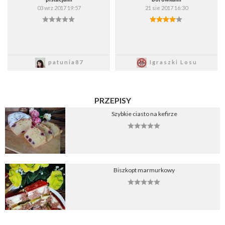
03 wrz 2017 19:57
21 sie 2017 16:30
Zapisz
Zapisz
patunia87
Igraszki Losu
PRZEPISY
Szybkie ciasto na kefirze
Biszkopt marmurkowy