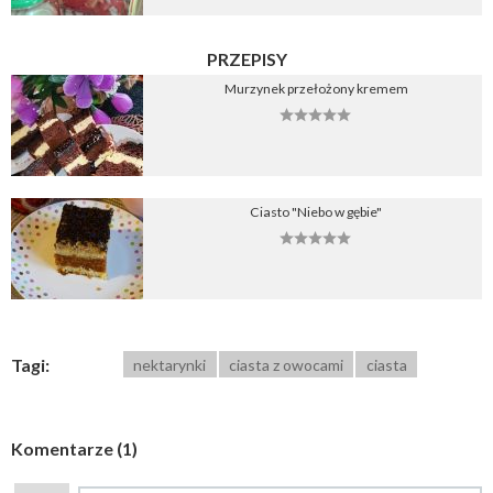
PRZEPISY
Murzynek przełożony kremem
Ciasto "Niebo w gębie"
Tagi:
nektarynki
ciasta z owocami
ciasta
Komentarze (1)