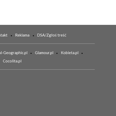
takt
Reklama
DSA/Zgłoś treść
l-Geographic.pl
Glamour.pl
Kobieta.pl
Cocolita.pl