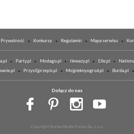
Prywatność
Konkursy
Regulamin
Mapa serwisu
Kon
a.pl
Party.pl
Modago.pl
Ilewazy.pl
Elle.pl
Nationa
anie.pl
Przyslijprzepis.pl
Mojpieknyogrod.pl
Burda.pl
Dołącz do nas
Copyright Burda Media Polska Sp. z o.o.