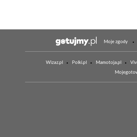
Moje zgody
Wizaz.pl
Polki.pl
Mamotoja.pl
Viv
Mojegotow