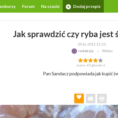
onkursy
Forum
Na czasie
Dodaj przepis
Jak sprawdzić czy ryba jest 
05 lis 2012 11:13
redakcja
Wideo
ocena:
4
/5 głosów:
2
Pan Sandacz podpowiada jak kupić św