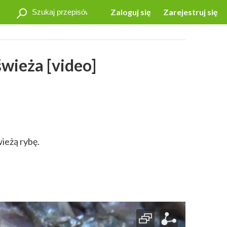
Zaloguj się
Zarejestruj się
świeża [video]
ieżą rybę.