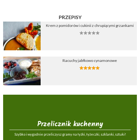
PRZEPISY
Krem z pomidorów i cukinii z chrupiącymi grzankami
Racuchy jabłkowo cynamonowe
Przelicznik kuchenny
Szybko i wygodnie przeliczysz gramy na łyżki, łyżeczki, szklanki, sztuki!