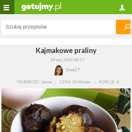
Kajmakowe praliny
29 wrz 2019 09:17
Ewa27
TRUDNOŚĆ: łatwe
CZAS:
30-60 min
PORCJE:
6