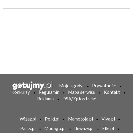
Moje zgody
Prywatność
Konkursy
Regulamin
Mapa serwisu
Kontakt
Reklama
DSA/Zgłoś treść
Wizaz.pl
Polki.pl
Mamotoja.pl
Viva.pl
Party.pl
Modago.pl
Ilewazy.pl
Elle.pl