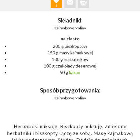
1
Składniki:
Kajmakowe praliny
na ciasto
200 g biszkoptów
150 g masy kajmakowej
100 g herbatników
100 g czekolady deserowej
50 g
kakao
Sposób przygotowania:
Kajmakowe praliny
Herbatniki miksuję. Biszkopty miksuję. Zmielone
herbatniki i biszkopty łączę ze sobą. Masę kajmakową
lekko podgrzewam. Studzę. Dodaje do zmielonych