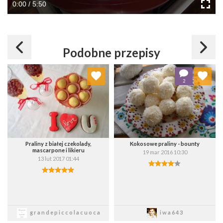
0:00 / 5:50
Podobne przepisy
Dodaj do ulubionych
Dodaj do ulubionych
2
Wybierz listę:
Wybierz listę:
Praliny z białej czekolady,
Kokosowe praliny - bounty
mascarpone i likieru
19 mar 2016 10:30
13 lut 2017 01:44
Zapisz
Zapisz
grandepiccolacuoca
iwa643