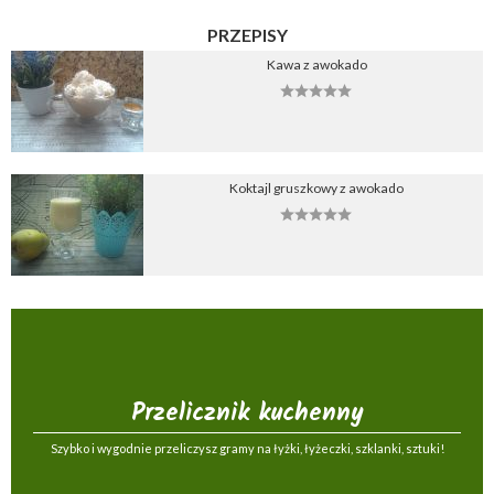
PRZEPISY
Kawa z awokado
Koktajl gruszkowy z awokado
Przelicznik kuchenny
Szybko i wygodnie przeliczysz gramy na łyżki, łyżeczki, szklanki, sztuki!