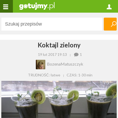
Koktajl zielony
19 lut 2017 19:13
1
BozenaMatuszczyk
TRUDNOŚĆ: łatwe
CZAS:
1-30 min