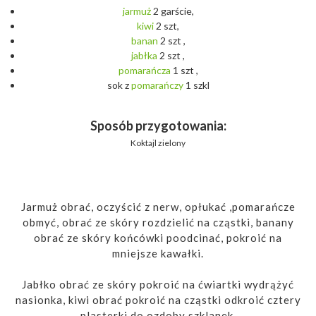
jarmuż
2 garście,
kiwi
2 szt,
banan
2 szt ,
jabłka
2 szt ,
pomarańcza
1 szt ,
sok z
pomarańczy
1 szkl
Sposób przygotowania:
Koktajl zielony
Jarmuż obrać, oczyścić z nerw, opłukać ,pomarańcze
obmyć, obrać ze skóry rozdzielić na cząstki, banany
obrać ze skóry końcówki poodcinać, pokroić na
mniejsze kawałki.
Jabłko obrać ze skóry pokroić na ćwiartki wydrążyć
nasionka, kiwi obrać pokroić na cząstki odkroić cztery
plasterki do ozdoby szklanek.