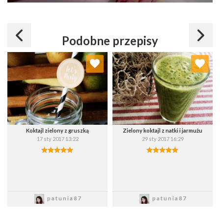
Podobne przepisy
Dodaj do ulubionych
Dodaj do ulubionych
Wybierz listę:
Wybierz listę:
Koktajl zielony z gruszką
Zielony koktajl z natki i jarmużu
17 sty 2017 13:22
29 sty 2017 16:29
Zapisz
Zapisz
patunia87
patunia87