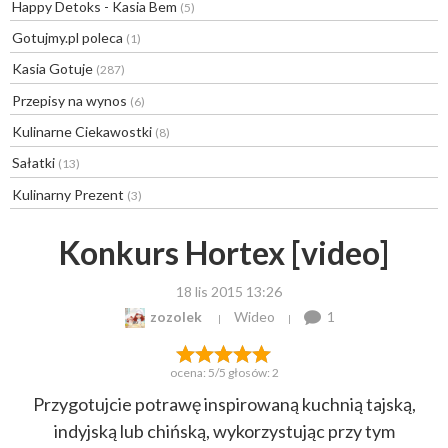
Happy Detoks - Kasia Bem
(5)
Gotujmy.pl poleca
(1)
Kasia Gotuje
(287)
Przepisy na wynos
(6)
Kulinarne Ciekawostki
(8)
Sałatki
(13)
Kulinarny Prezent
(3)
Konkurs Hortex [video]
18 lis 2015 13:26
zozolek
Wideo
1
ocena:
5
/5 głosów:
2
Przygotujcie potrawę inspirowaną kuchnią tajską,
indyjską lub chińską, wykorzystując przy tym