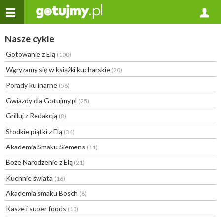
Nasze cykle
Gotowanie z Elą
(100)
Wgryzamy się w książki kucharskie
(20)
Porady kulinarne
(56)
Gwiazdy dla Gotujmy.pl
(25)
Grilluj z Redakcją
(8)
Słodkie piątki z Elą
(34)
Akademia Smaku Siemens
(11)
Boże Narodzenie z Elą
(21)
Kuchnie świata
(16)
Akademia smaku Bosch
(8)
Kasze i super foods
(10)