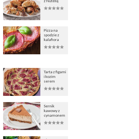
z Nutellą
Pizza na
spodzie z
kalafiora
Tarta z figami
i kozim
serem
Sernik
kawowy z
cynamonem