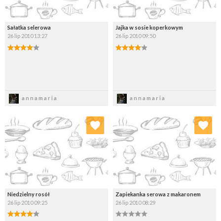
Sałatka selerowa
Jajka w sosie koperkowym
26 lip 2010 13:27
26 lip 2010 09:50
Zapisz
Zapisz
annamaria
annamaria
Dodaj do ulubionych
Dodaj do ulubionych
Wybierz listę:
Wybierz listę:
Niedzielny rosół
Zapiekanka serowa z makaronem
26 lip 2010 09:25
26 lip 2010 08:29