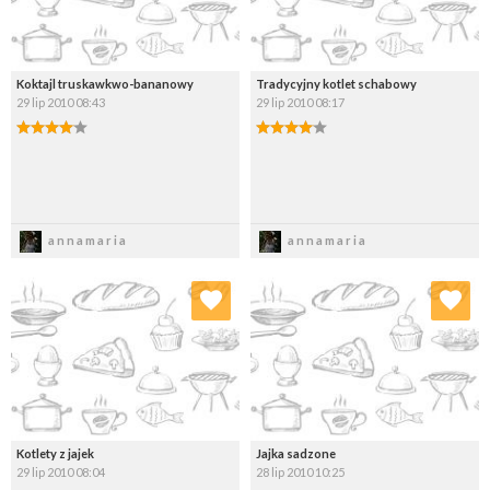
Koktajl truskawkwo-bananowy
Tradycyjny kotlet schabowy
29 lip 2010 08:43
29 lip 2010 08:17
Zapisz
Zapisz
annamaria
annamaria
Dodaj do ulubionych
Dodaj do ulubionych
Wybierz listę:
Wybierz listę:
Kotlety z jajek
Jajka sadzone
29 lip 2010 08:04
28 lip 2010 10:25