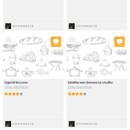
Zapisz
Zapisz
annamaria
annamaria
Dodaj do ulubionych
Dodaj do ulubionych
Wybierz listę:
Wybierz listę:
Ogórki kiszone
Sałatka warstwowa na słodko
23 lip 2010 10:35
23 lip 2010 10:30
Zapisz
Zapisz
annamaria
annamaria