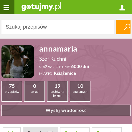
annamaria
Szef Kuchni
6000 dni
STAŻ W GOTUJMY:
Książenice
MIASTO:
75
0
19
10
przepisów
porad
postów na
znajomych
forum
Wyślij wiadomość