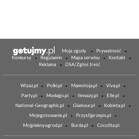
Moje zgody
Prywatność
Konkursy
Regulamin
Mapa serwisu
Kontakt
Reklama
DSA/Zgłoś treść
Wizaz.pl
Polki.pl
Mamotoja.pl
Viva.pl
Party.pl
Modago.pl
Ilewazy.pl
Elle.pl
National-Geographic.pl
Glamour.pl
Kobieta.pl
Mojegotowanie.pl
Przyslijprzepis.pl
Mojpieknyogrod.pl
Burda.pl
Cocolita.pl