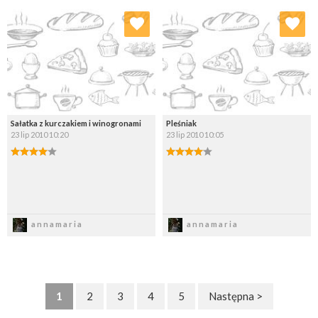
Dodaj do ulubionych
Dodaj do ulubionych
Wybierz listę:
Wybierz listę:
Sałatka z kurczakiem i winogronami
Pleśniak
23 lip 2010 10:20
23 lip 2010 10:05
Zapisz
Zapisz
annamaria
annamaria
1
2
3
4
5
Następna >