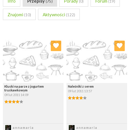
Info
Przepisy
Porady
Forum
(75)
(0)
(19)
Znajomi
Aktywności
(10)
(122)
Dodaj do ulubionych
Dodaj do ulubionych
Wybierz listę:
Wybierz listę:
Kluski na parze z jogurtem
Naleśniki z serem
truskawkowym
09 lut 2011 13:57
09 lut 2011 14:09
Zapisz
Zapisz
annamaria
annamaria