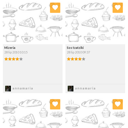
Dodaj do ulubionych
Dodaj do ulubionych
Wybierz listę:
Wybierz listę:
Mizeria
Sos tzatziki
28 lip 2010 10:15
28 lip 2010 09:37
Zapisz
Zapisz
annamaria
annamaria
Dodaj do ulubionych
Dodaj do ulubionych
Wybierz listę:
Wybierz listę: