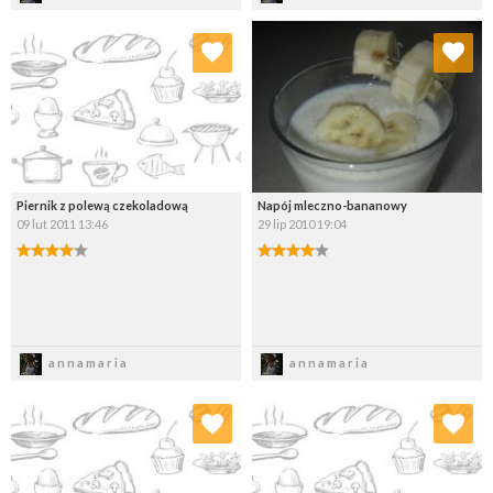
Dodaj do ulubionych
Dodaj do ulubionych
Wybierz listę:
Wybierz listę:
Piernik z polewą czekoladową
Napój mleczno-bananowy
09 lut 2011 13:46
29 lip 2010 19:04
Zapisz
Zapisz
annamaria
annamaria
Dodaj do ulubionych
Dodaj do ulubionych
Wybierz listę:
Wybierz listę: