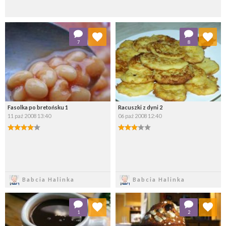
Dodaj do ulubionych
Dodaj do ulubionych
7
8
Wybierz listę:
Wybierz listę:
Fasolka po bretońsku 1
Racuszki z dyni 2
11 paź 2008 13:40
06 paź 2008 12:40
Zapisz
Zapisz
Babcia Halinka
Babcia Halinka
Dodaj do ulubionych
Dodaj do ulubionych
1
2
Wybierz listę:
Wybierz listę: