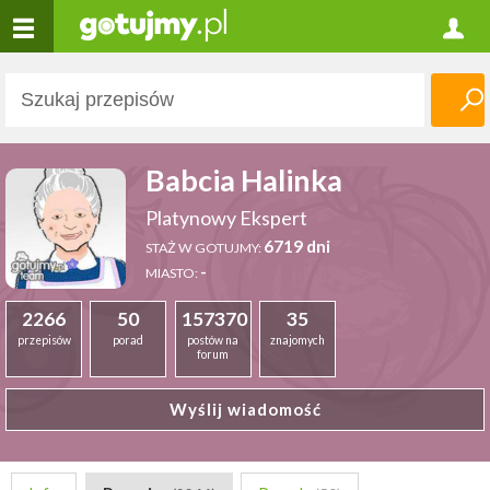
Babcia Halinka
Platynowy Ekspert
6719 dni
STAŻ W GOTUJMY:
-
MIASTO:
2266
50
157370
35
przepisów
porad
postów na
znajomych
forum
Wyślij wiadomość