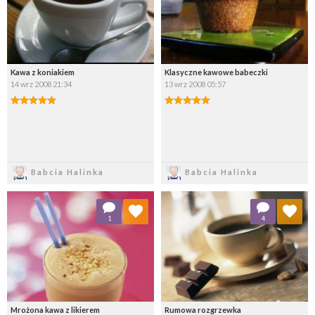
Kawa z koniakiem
Klasyczne kawowe babeczki
14 wrz 2008 21:34
13 wrz 2008 05:57
Zapisz
Zapisz
Babcia Halinka
Babcia Halinka
Dodaj do ulubionych
Dodaj do ulubionych
1
4
Wybierz listę:
Wybierz listę:
Mrożona kawa z likierem
Rumowa rozgrzewka