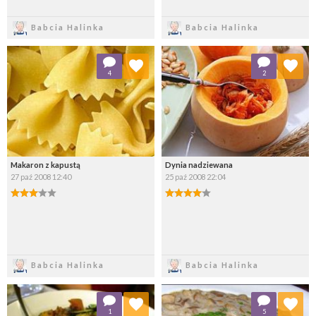
Zapisz
Zapisz
Babcia Halinka
Babcia Halinka
Dodaj do ulubionych
Dodaj do ulubionych
4
2
Wybierz listę:
Wybierz listę:
Makaron z kapustą
Dynia nadziewana
27 paź 2008 12:40
25 paź 2008 22:04
Zapisz
Zapisz
Babcia Halinka
Babcia Halinka
Dodaj do ulubionych
Dodaj do ulubionych
1
5