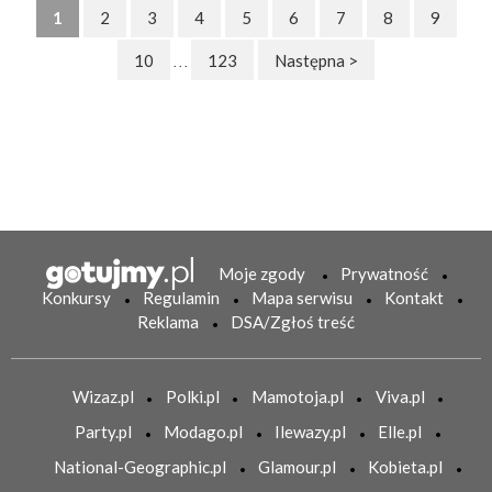
1
2
3
4
5
6
7
8
9
10
123
Następna >
. . .
Moje zgody
Prywatność
Konkursy
Regulamin
Mapa serwisu
Kontakt
Reklama
DSA/Zgłoś treść
Wizaz.pl
Polki.pl
Mamotoja.pl
Viva.pl
Party.pl
Modago.pl
Ilewazy.pl
Elle.pl
National-Geographic.pl
Glamour.pl
Kobieta.pl