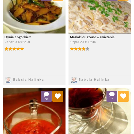
Wybierz listę:
Wybierz listę:
Dynia z ogórkiem
Maślaki duszone w śmietanie
25 paź 2008 22:01
19 paź 2008 16:40
Zapisz
Zapisz
Babcia Halinka
Babcia Halinka
Dodaj do ulubionych
Dodaj do ulubionych
10
7
Wybierz listę:
Wybierz listę: