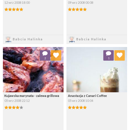
12 wrz 2008 18:00
09 wrz 2008 00:08
Zapisz
Zapisz
Babcia Halinka
Babcia Halinka
Dodaj do ulubionych
Dodaj do ulubionych
2
1
Wybierz listę:
Wybierz listę:
Kujawska marynata - zalewa grillowa
Anastazja z Canari Coffee
05 wrz 2008 22:12
05 wrz 2008 10:04