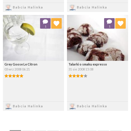
Zapisz
Zapisz
Babcia Halinka
Babcia Halinka
Dodaj do ulubionych
Dodaj do ulubionych
1
1
Wybierz listę:
Wybierz listę:
Grey Goose Le Citron
Talarki o smaku expresso
03 wrz 2008 06:21
31 sie 2008 15:08
Zapisz
Zapisz
Babcia Halinka
Babcia Halinka