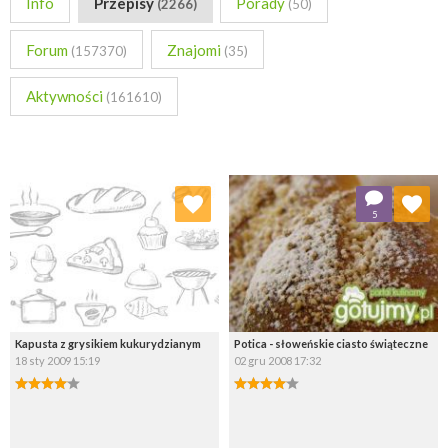
Info
Przepisy
Porady
(2266)
(50)
Forum
Znajomi
(157370)
(35)
Aktywności
(161610)
Dodaj do ulubionych
Dodaj do ulubionych
5
Wybierz listę:
Wybierz listę:
Kapusta z grysikiem kukurydzianym
Potica - słoweńskie ciasto świąteczne
18 sty 2009 15:19
02 gru 2008 17:32