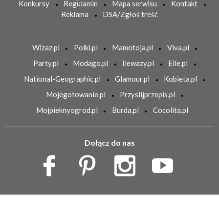
Konkursy
Regulamin
Mapa serwisu
Kontakt
Reklama
DSA/Zgłoś treść
Wizaz.pl
Polki.pl
Mamotoja.pl
Viva.pl
Party.pl
Modago.pl
Ilewazy.pl
Elle.pl
National-Geographic.pl
Glamour.pl
Kobieta.pl
Mojegotowanie.pl
Przyslijprzepis.pl
Mojpieknyogrod.pl
Burda.pl
Cocolita.pl
Dołącz do nas
Copyright Burda Media Polska Sp. z o.o.