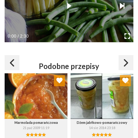
0:00 / 2:30
Podobne przepisy
Dodaj do ulubionych
Dodaj do ulubionych
Wybierz listę:
Wybierz listę:
Marmolada pomarańczowa
Dżem jabłkowo-pomarańczowy
21 paź 2009 11:19
14 sie 2014 23:18