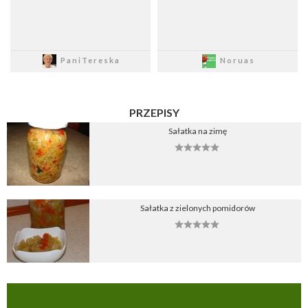
Zapisz
Zapisz
PaniTereska
Noruas
PRZEPISY
Sałatka na zimę
Sałatka z zielonych pomidorów