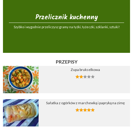
Przelicznik kuchenny
Szybko i wygodnie przeliczysz gramy na łyżki, łyżeczki, szklanki, sztuki!
PRZEPISY
Zupa brukselkowa
Sałatka z ogórków z marchewką i papryką na zimę