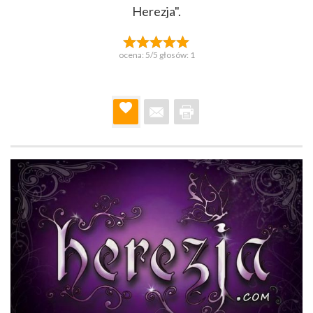
Herezja".
ocena:
5
/5 głosów:
1