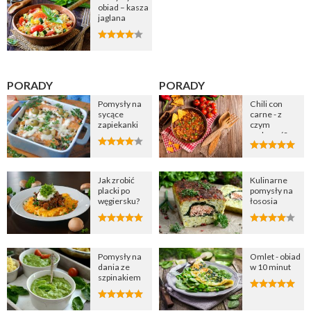
obiad – kasza
jaglana
PORADY
PORADY
Pomysły na
Chili con
sycące
carne - z
zapiekanki
czym
podawać?
Jak zrobić
Kulinarne
placki po
pomysły na
węgiersku?
łososia
Pomysły na
Omlet - obiad
dania ze
w 10 minut
szpinakiem