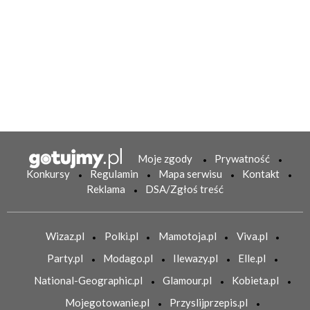
Moje zgody
Prywatność
Konkursy
Regulamin
Mapa serwisu
Kontakt
Reklama
DSA/Zgłoś treść
Wizaz.pl
Polki.pl
Mamotoja.pl
Viva.pl
Party.pl
Modago.pl
Ilewazy.pl
Elle.pl
National-Geographic.pl
Glamour.pl
Kobieta.pl
Mojegotowanie.pl
Przyslijprzepis.pl