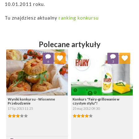
10.01.2011 roku.
Tu znajdziesz aktualny
ranking konkursu
Polecane artykuły
Dodaj do ulubionych
Dodaj do ulubionych
6
3
Wybierz listę:
Wybierz listę:
Wyniki konkursu - Wiosenne
Konkurs "Fairy-grillowanie w
Przebudzenie
czystym stylu"!
17 lip 2015 11:25
25 maj 2012 09:30
3.00/5
4.00/5
Zapisz
Zapisz