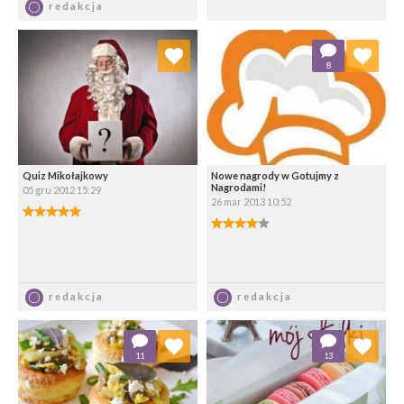
redakcja
Dodaj do ulubionych
Dodaj do ulubionych
8
Wybierz listę:
Wybierz listę:
Quiz Mikołajkowy
Nowe nagrody w Gotujmy z
Nagrodami!
05 gru 2012 15:29
26 mar 2013 10:52
5.00/5
4.00/5
Zapisz
Zapisz
redakcja
redakcja
Dodaj do ulubionych
Dodaj do ulubionych
11
13
Wybierz listę:
Wybierz listę: