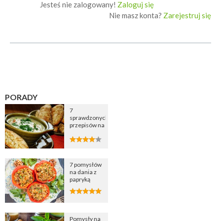
Jesteś nie zalogowany!
Zaloguj się
Nie masz konta?
Zarejestruj się
PORADY
7
sprawdzonych
przepisów na
zupę
cebulową
7 pomysłów
na dania z
papryką
Pomysły na