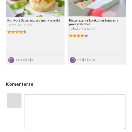
Konkurs Szparagowo nam - wyniki
Rozwiązanie konkursu Smaczny
początek dnia
03 cze 2013 13:50
12 kwi 2013 16:30
4.00/5
4.00/5
Zapisz
Zapisz
redakcja
redakcja
Komentarze