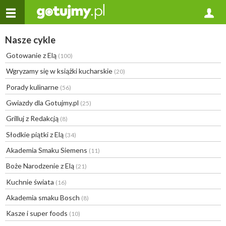
Nasze cykle
Gotowanie z Elą
(100)
Wgryzamy się w książki kucharskie
(20)
Porady kulinarne
(56)
Gwiazdy dla Gotujmy.pl
(25)
Grilluj z Redakcją
(8)
Słodkie piątki z Elą
(34)
Akademia Smaku Siemens
(11)
Boże Narodzenie z Elą
(21)
Kuchnie świata
(16)
Akademia smaku Bosch
(8)
Kasze i super foods
(10)