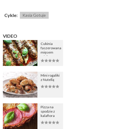
Cykle:
Kasia Gotuje
VIDEO
Cukinia
faszerowana
mięsem
mielonym
Mini rogaliki
z Nutellą
Pizza na
spodzie z
kalafiora