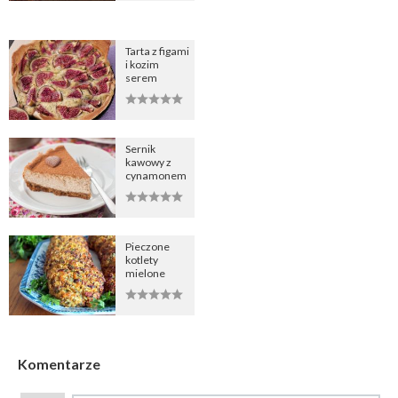
Tarta z figami
i kozim
serem
Sernik
kawowy z
cynamonem
Pieczone
kotlety
mielone
Komentarze