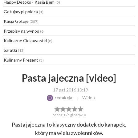
Happy Detoks - Kasia Bem
(5)
Gotujmy.pl poleca
(1)
Kasia Gotuje
(287)
Przepisy na wynos
(6)
Kulinarne Ciekawostki
(8)
Sałatki
(13)
Kulinarny Prezent
(3)
Pasta jajeczna [video]
17 paź 2016 10:19
redakcja
Wideo
ocena:
0
/5 głosów:
0
Pasta jajeczna to klasyczny dodatek do kanapek,
który ma wielu zwolenników.