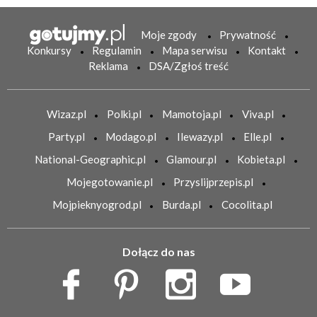
Moje zgody
Prywatność
Konkursy
Regulamin
Mapa serwisu
Kontakt
Reklama
DSA/Zgłoś treść
Wizaz.pl
Polki.pl
Mamotoja.pl
Viva.pl
Party.pl
Modago.pl
Ilewazy.pl
Elle.pl
National-Geographic.pl
Glamour.pl
Kobieta.pl
Mojegotowanie.pl
Przyslijprzepis.pl
Mojpieknyogrod.pl
Burda.pl
Cocolita.pl
Dołącz do nas