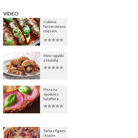
VIDEO
Cukinia
faszerowana
mięsem
mielonym
Mini rogaliki
z Nutellą
Pizza na
spodzie z
kalafiora
Tarta z figami
i kozim