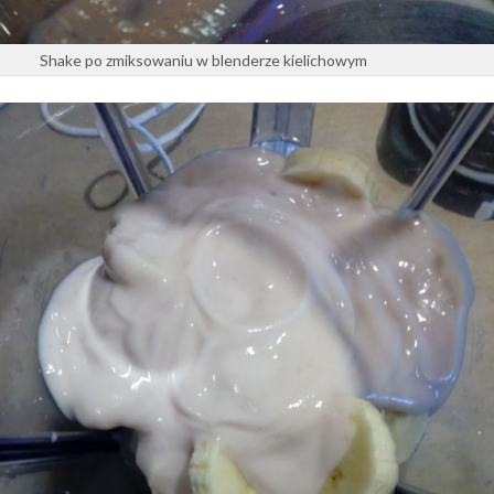
Shake po zmiksowaniu w blenderze kielichowym