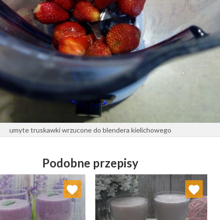
umyte truskawki wrzucone do blendera kielichowego
Podobne przepisy
Dodaj do ulubionych
Dodaj do ulubionych
Wybierz listę:
Wybierz listę: