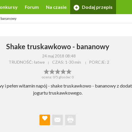
onkursy
Forum
Na czasie
Dodaj przepis
- bananowy
Shake truskawkowo - bananowy
24 maj 2018 08:48
TRUDNOŚĆ: łatwe
CZAS:
1-30 min
PORCJE:
2
ocena:
0
/5 głosów:
0
y i pełen witamin napój - shake truskawkowo - bananowy z doda
jogurtu truskawkowego.