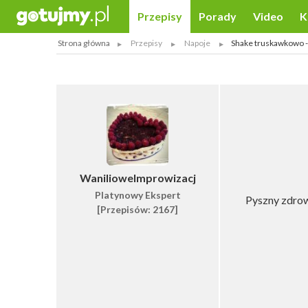
Przepisy
Porady
Video
K
Strona główna
Przepisy
Napoje
Shake truskawkowo 
WanilioweImprowizacj
Platynowy Ekspert
Pyszny zdrow
[Przepisów: 2167]