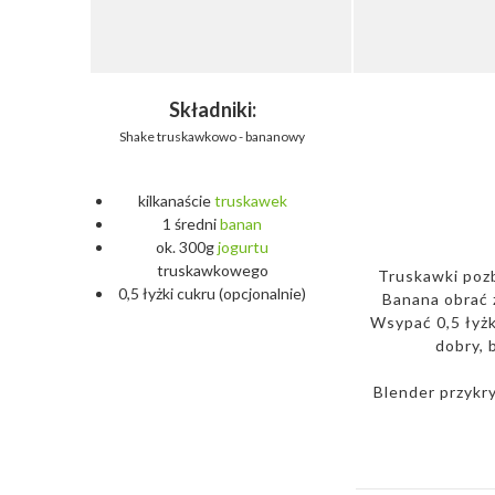
Składniki:
Shake truskawkowo - bananowy
kilkanaście
truskawek
1 średni
banan
ok. 300g
jogurtu
truskawkowego
Truskawki pozb
0,5 łyżki cukru (opcjonalnie)
Banana obrać z
Wsypać 0,5 łyżk
dobry, 
Blender przykry