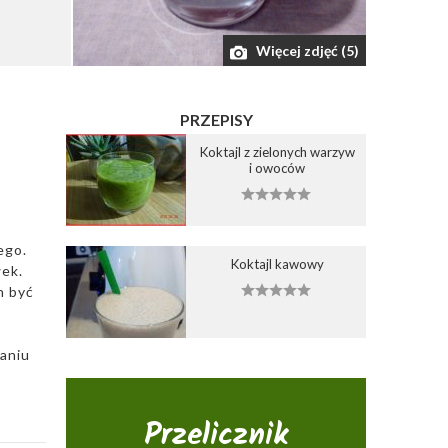
Więcej zdjęć (5)
PRZEPISY
Koktajl z zielonych warzyw
i owoców
ego.
Koktajl kawowy
wek.
n być
waniu
Przelicznik