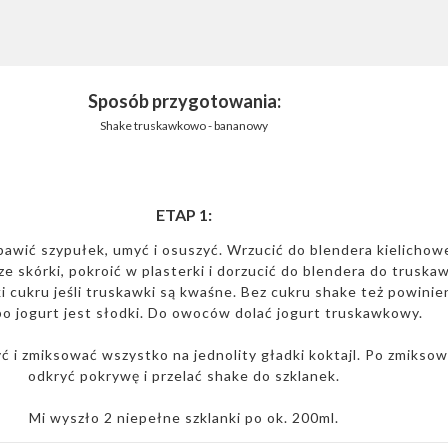
Sposób przygotowania:
Shake truskawkowo - bananowy
ETAP 1:
awić szypułek, umyć i osuszyć. Wrzucić do blendera kielichow
e skórki, pokroić w plasterki i dorzucić do blendera do truska
i cukru jeśli truskawki są kwaśne. Bez cukru shake też powinie
bo jogurt jest słodki. Do owoców dolać jogurt truskawkowy.
ć i zmiksować wszystko na jednolity gładki koktajl. Po zmikso
odkryć pokrywę i przelać shake do szklanek.
Mi wyszło 2 niepełne szklanki po ok. 200ml.