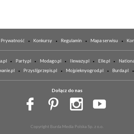
Prywatność
Konkursy
Regulamin
Mapa serwisu
Kon
a.pl
Party.pl
Modago.pl
Ilewazy.pl
Elle.pl
Nationa
anie.pl
Przyslijprzepis.pl
Mojpieknyogrod.pl
Burda.pl
Dołącz do nas
Copyright Burda Media Polska Sp. z o.o.