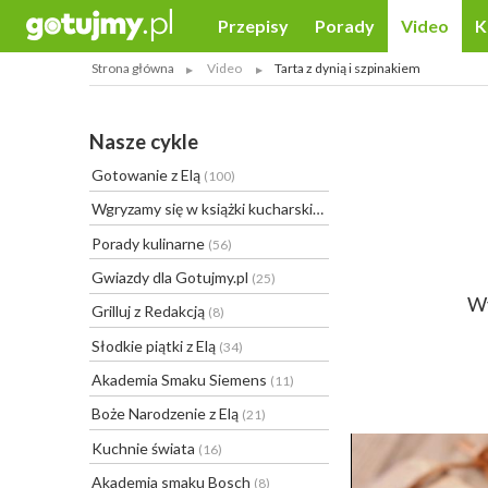
Przepisy
Porady
Video
K
Strona główna
Video
Tarta z dynią i szpinakiem
Nasze cykle
Gotowanie z Elą
(100)
Wgryzamy się w książki kucharskie
(20)
Porady kulinarne
(56)
Gwiazdy dla Gotujmy.pl
(25)
Wy
Grilluj z Redakcją
(8)
Słodkie piątki z Elą
(34)
Akademia Smaku Siemens
(11)
Boże Narodzenie z Elą
(21)
Kuchnie świata
(16)
Akademia smaku Bosch
(8)