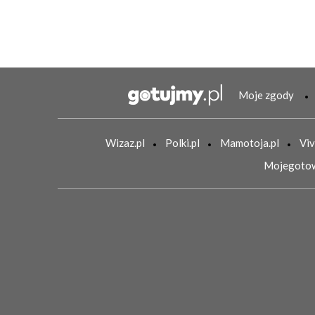
Moje zgody
Wizaz.pl
Polki.pl
Mamotoja.pl
Viv
Mojegotow