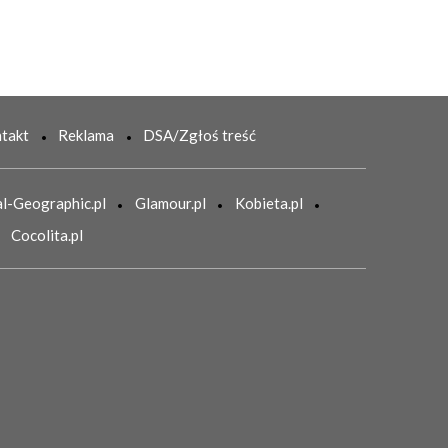
takt
Reklama
DSA/Zgłoś treść
l-Geographic.pl
Glamour.pl
Kobieta.pl
Cocolita.pl