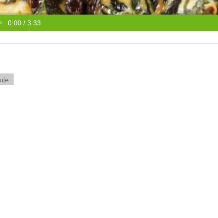
0:00 / 3:33
uje