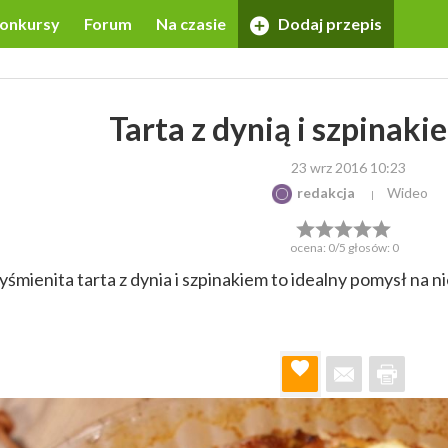
onkursy
Forum
Na czasie
Dodaj przepis
Tarta z dynią i szpinaki
23 wrz 2016 10:23
redakcja
Wideo
ocena:
0
/5 głosów:
0
śmienita tarta z dynia i szpinakiem to idealny pomysł na 