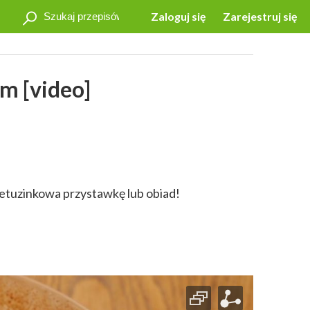
Zaloguj się
Zarejestruj się
em [video]
nietuzinkowa przystawkę lub obiad!