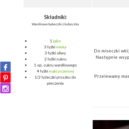
Składniki:
Waniliowe babeczki z kubeczka
1
jajko
3 łyżki
mleka
Do miseczki wbi
3 łyżki oliwy
Następnie wsypu
2 łyżki cukru
1 op. cukru waniliowego
4 łyżki
mąki
pszennej
Przelewamy masę
1/2 łyżeczki proszku do
pieczenia