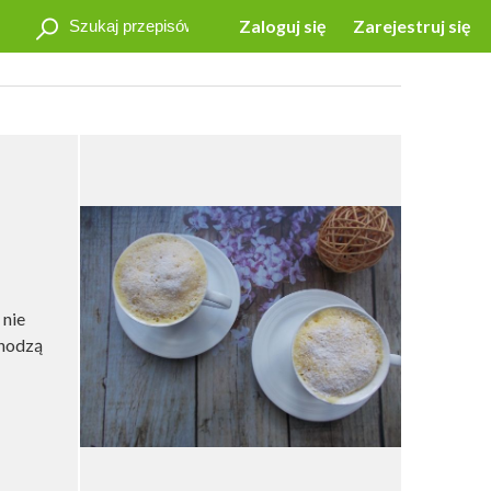
Zaloguj się
Zarejestruj się
 nie
chodzą