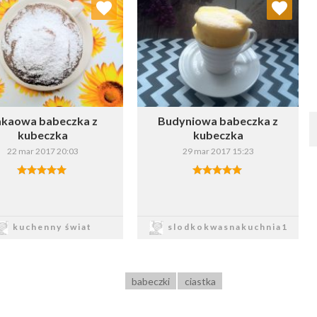
Wybierz listę:
Wybierz listę:
kaowa babeczka z
Budyniowa babeczka z
kubeczka
kubeczka
22 mar 2017 20:03
29 mar 2017 15:23
Zapisz
Zapisz
kuchenny świat
slodkokwasnakuchnia1
babeczki
ciastka