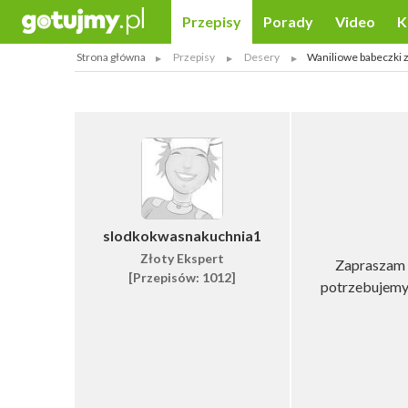
Przepisy
Porady
Video
K
Strona główna
Przepisy
Desery
Waniliowe babeczki 
slodkokwasnakuchnia1
Złoty Ekspert
Zapraszam n
[Przepisów: 1012]
potrzebujemy