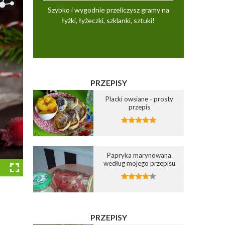
Szybko i wygodnie przeliczysz gramy na
łyżki, łyżeczki, szklanki, sztuki!
PRZEPISY
Placki owsiane - prosty
przepis
Papryka marynowana
według mojego przepisu
PRZEPISY
Dodaj do ulubionych
Dodaj do ulubionych