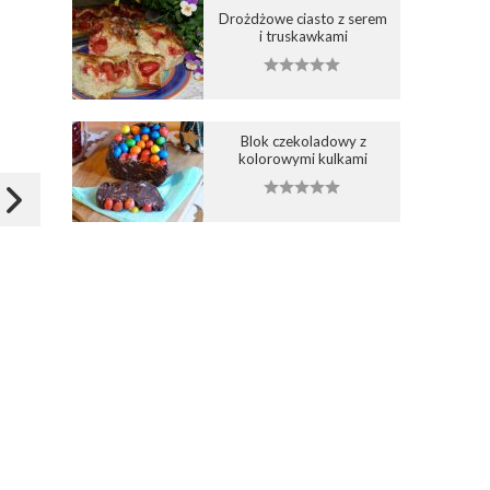
Drożdżowe ciasto z serem
1
i truskawkami
Wybierz listę:
Wybierz listę:
Blok czekoladowy z
kolorowymi kulkami
Bananowa babeczka z
Cytrynowa babeczka z
kubeczka
kubeczka
07 lis 2019 07:25
21 sie 2018 19:32
Zapisz
Zapisz
WanilioweImprowizacj
WanilioweImprowizac