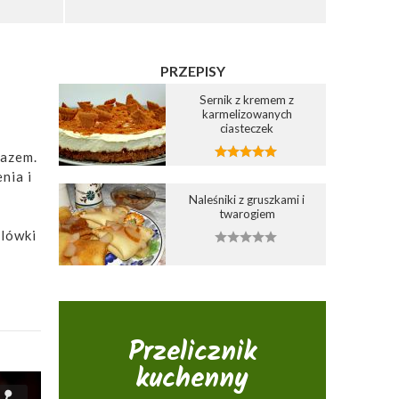
PRZEPISY
Sernik z kremem z
karmelizowanych
ciasteczek
razem.
nia i
Naleśniki z gruszkami i
twarogiem
alówki
Przelicznik
kuchenny