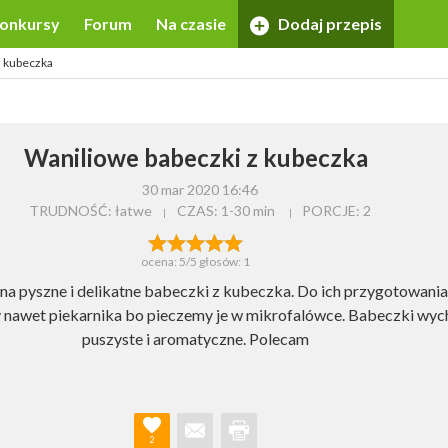
onkursy
Forum
Na czasie
Dodaj przepis
z kubeczka
Waniliowe babeczki z kubeczka
30 mar 2020 16:46
TRUDNOŚĆ: łatwe
CZAS:
1-30 min
PORCJE:
2
ocena:
5
/5 głosów:
1
a pyszne i delikatne babeczki z kubeczka. Do ich przygotowania
 nawet piekarnika bo pieczemy je w mikrofalówce. Babeczki wy
puszyste i aromatyczne. Polecam
2