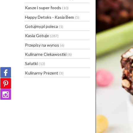
Kasze i super foods
(10)
Happy Detoks - Kasia Bem
(5)
Gotujmy.pl poleca
(1)
Kasia Gotuje
(287)
Przepisy na wynos
(6)
Kulinarne Ciekawostki
(8)
Sałatki
(13)
Kulinarny Prezent
(3)