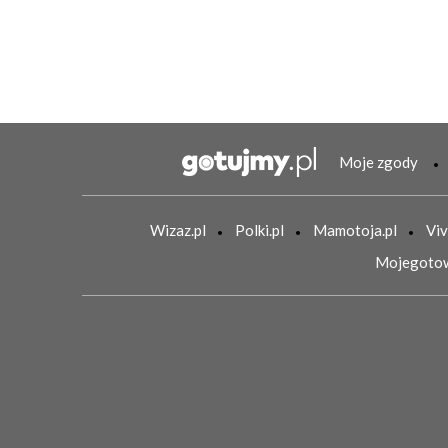
Moje zgody
Wizaz.pl
Polki.pl
Mamotoja.pl
Viv
Mojegotow