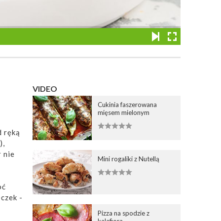
VIDEO
Cukinia faszerowana
mięsem mielonym
d ręką
),
r nie
Mini rogaliki z Nutellą
oć
eczek -
Pizza na spodzie z