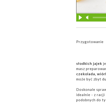
Przygotowanie
słodkich jajek
je
masz preparowan
czekolada, wió
może być zbyt du
Doskonale spra
idealnie - z racj
podobnych do ty