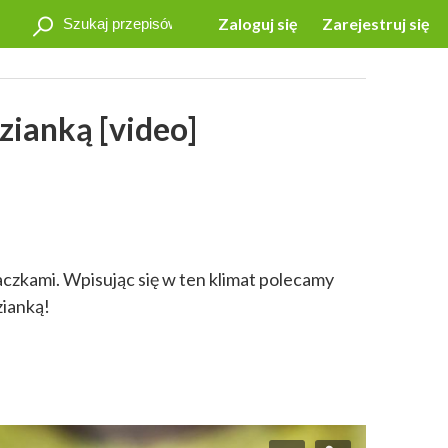
Zaloguj się
Zarejestruj się
zianką [video]
zaczkami. Wpisując się w ten klimat polecamy
zianką!