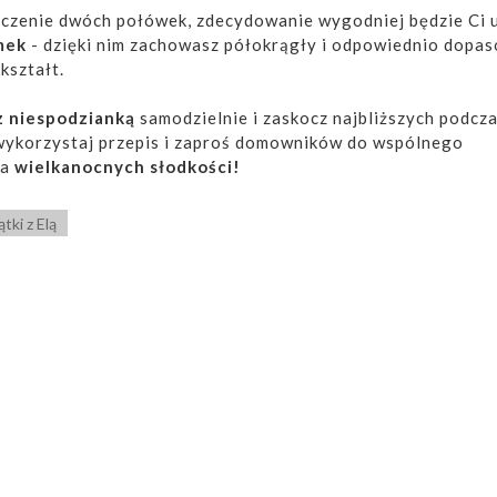
ączenie dwóch połówek, zdecydowanie wygodniej będzie Ci 
mek
- dzięki nim zachowasz półokrągły i odpowiednio dopa
kształt.
 z niespodzianką
samodzielnie i zaskocz najbliższych podcz
wykorzystaj przepis i zaproś domowników do wspólnego
ia
wielkanocnych słodkości!
ątki z Elą