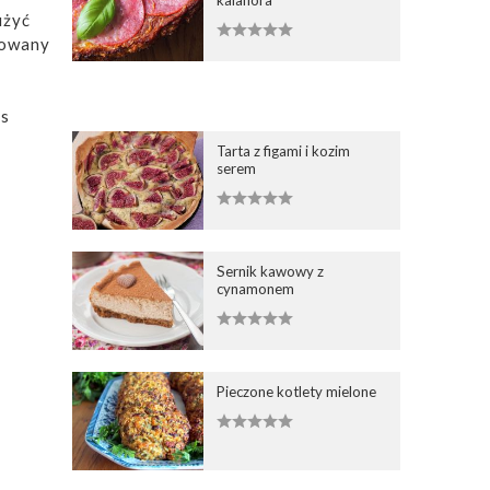
kalafiora
użyć
sowany
as
Tarta z figami i kozim
serem
Sernik kawowy z
cynamonem
Pieczone kotlety mielone