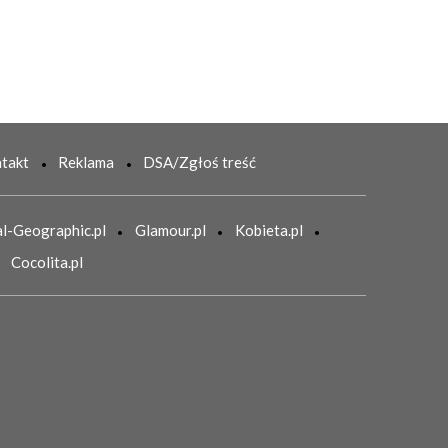
takt
Reklama
DSA/Zgłoś treść
l-Geographic.pl
Glamour.pl
Kobieta.pl
Cocolita.pl