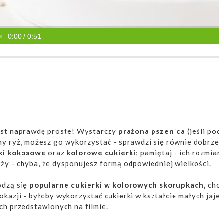
0:00 / 0:51
st naprawdę proste! Wystarczy
prażona pszenica
(jeśli po
y ryż, możesz go wykorzystać - sprawdzi się równie dobrze
rki kokosowe
oraz
kolorowe cukierki
; pamiętaj - ich rozmia
ży - chyba, że dysponujesz formą odpowiedniej wielkości.
wdzą się
popularne cukierki w kolorowych skorupkach,
ch
i okazji - byłoby wykorzystać cukierki w kształcie małych jaj
ch przedstawionych na filmie.