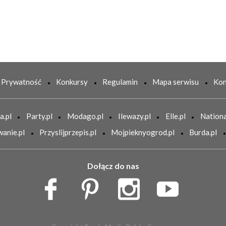
Prywatność
Konkursy
Regulamin
Mapa serwisu
Kon
a.pl
Party.pl
Modago.pl
Ilewazy.pl
Elle.pl
Nationa
anie.pl
Przyslijprzepis.pl
Mojpieknyogrod.pl
Burda.pl
Dołącz do nas