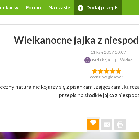
onkursy
Forum
Na czasie
Dodaj przepis
Wielkanocne jajka z niespod
11 kwi 2017 10:09
redakcja
Wideo
ocena:
5
/5 głosów:
1
czny naturalnie kojarzy się z pisankami, zajączkami, kurc
przepis na słodkie jajka z niespod