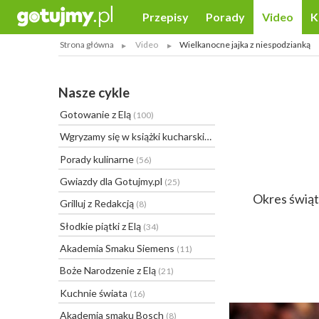
Przepisy
Porady
Video
K
Strona główna
Video
Wielkanocne jajka z niespodzianką
Nasze cykle
Gotowanie z Elą
(100)
Wgryzamy się w książki kucharskie
(20)
Porady kulinarne
(56)
Gwiazdy dla Gotujmy.pl
(25)
Okres świąte
Grilluj z Redakcją
(8)
Słodkie piątki z Elą
(34)
Akademia Smaku Siemens
(11)
Boże Narodzenie z Elą
(21)
Kuchnie świata
(16)
Akademia smaku Bosch
(8)