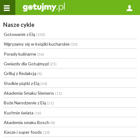
Nasze cykle
Gotowanie z Elą
(100)
Wgryzamy się w książki kucharskie
(20)
Porady kulinarne
(56)
Gwiazdy dla Gotujmy.pl
(25)
Grilluj z Redakcją
(8)
Słodkie piątki z Elą
(34)
Akademia Smaku Siemens
(11)
Boże Narodzenie z Elą
(21)
Kuchnie świata
(16)
Akademia smaku Bosch
(8)
Kasze i super foods
(10)