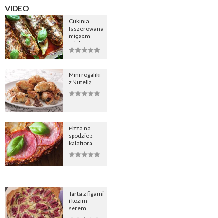
VIDEO
Cukinia
faszerowana
mięsem
mielonym
Mini rogaliki
z Nutellą
Pizza na
spodzie z
kalafiora
Tarta z figami
i kozim
serem