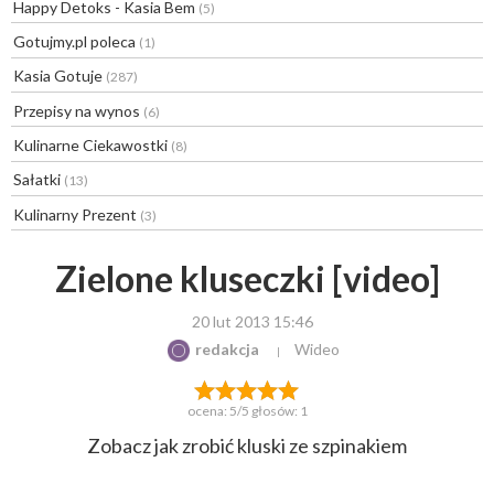
Happy Detoks - Kasia Bem
(5)
Gotujmy.pl poleca
(1)
Kasia Gotuje
(287)
Przepisy na wynos
(6)
Kulinarne Ciekawostki
(8)
Sałatki
(13)
Kulinarny Prezent
(3)
Zielone kluseczki [video]
20 lut 2013 15:46
redakcja
Wideo
ocena:
5
/5 głosów:
1
Zobacz jak zrobić kluski ze szpinakiem