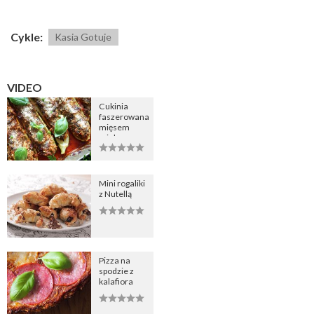
Cykle:
Kasia Gotuje
VIDEO
Cukinia
faszerowana
mięsem
mielonym
Mini rogaliki
z Nutellą
Pizza na
spodzie z
kalafiora