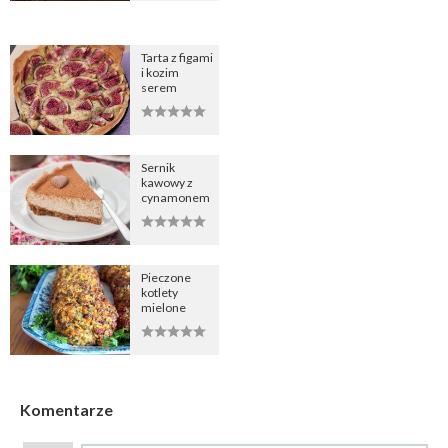
Tarta z figami
i kozim
serem
Sernik
kawowy z
cynamonem
Pieczone
kotlety
mielone
Komentarze