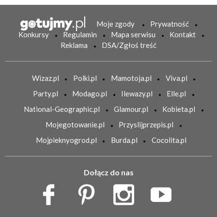
Moje zgody
Prywatność
Konkursy
Regulamin
Mapa serwisu
Kontakt
Reklama
DSA/Zgłoś treść
Wizaz.pl
Polki.pl
Mamotoja.pl
Viva.pl
Party.pl
Modago.pl
Ilewazy.pl
Elle.pl
National-Geographic.pl
Glamour.pl
Kobieta.pl
Mojegotowanie.pl
Przyslijprzepis.pl
Mojpieknyogrod.pl
Burda.pl
Cocolita.pl
Dołącz do nas