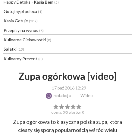
Happy Detoks - Kasia Bem
(5)
Gotujmy.pl poleca
(1)
Kasia Gotuje
(287)
Przepisy na wynos
(6)
Kulinarne Ciekawostki
(8)
Sałatki
(13)
Kulinarny Prezent
(3)
Zupa ogórkowa [video]
17 paź 2016 12:29
redakcja
Wideo
ocena:
0
/5 głosów:
0
Zupa ogórkowa to klasyczna polska zupa, która
cieszy się sporą popularnością wśród wielu