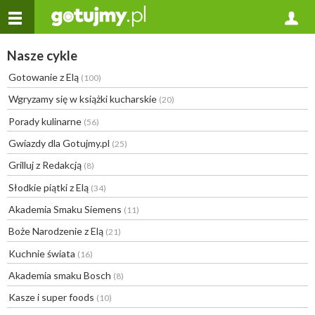
Nasze cykle
Gotowanie z Elą
(100)
Wgryzamy się w książki kucharskie
(20)
Porady kulinarne
(56)
Gwiazdy dla Gotujmy.pl
(25)
Grilluj z Redakcją
(8)
Słodkie piątki z Elą
(34)
Akademia Smaku Siemens
(11)
Boże Narodzenie z Elą
(21)
Kuchnie świata
(16)
Akademia smaku Bosch
(8)
Kasze i super foods
(10)