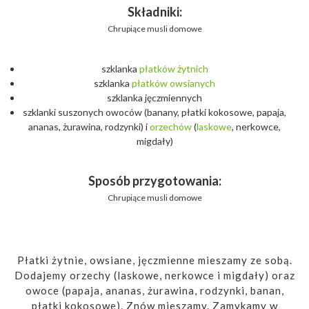
Składniki:
Chrupiące musli domowe
szklanka
płatków
żytnich
szklanka
płatków
owsianych
szklanka jęczmiennych
szklanki suszonych owoców (banany, płatki kokosowe, papaja,
ananas, żurawina, rodzynki) i
orzechów
(
laskowe
, nerkowce,
migdały)
Sposób przygotowania:
Chrupiące musli domowe
Płatki żytnie, owsiane, jęczmienne mieszamy ze sobą.
Dodajemy orzechy (laskowe, nerkowce i migdały) oraz
owoce (papaja, ananas, żurawina, rodzynki, banan,
płatki kokosowe). Znów mieszamy. Zamykamy w