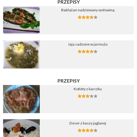
PRZEPISY
Bakłażan nadziewany wołowiną
Jaja sadzone w jarmużu
PRZEPISY
Kotlety z karczku
Deser z kaszy jaglanej