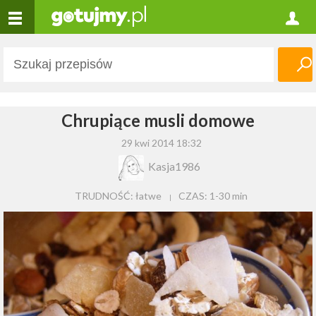
Chrupiące musli domowe
29 kwi 2014 18:32
Kasja1986
TRUDNOŚĆ: łatwe
CZAS:
1-30 min