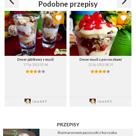
Podobne przepisy
Dodaj do ulubionych
Dodaj do ulubionych
Wybierz listę:
Wybierz listę:
Deser jabłkowy z musli
Deser musli z porzeczkami
17 lip 2012 07:44
21 lip 2012 08:19
Zapisz
Zapisz
iwa643
iwa643
PRZEPISY
Rozmarynowe paczuszki z kurczaka