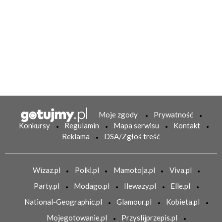
Moje zgody
Prywatność
Konkursy
Regulamin
Mapa serwisu
Kontakt
Reklama
DSA/Zgłoś treść
Wizaz.pl
Polki.pl
Mamotoja.pl
Viva.pl
Party.pl
Modago.pl
Ilewazy.pl
Elle.pl
National-Geographic.pl
Glamour.pl
Kobieta.pl
Mojegotowanie.pl
Przyslijprzepis.pl