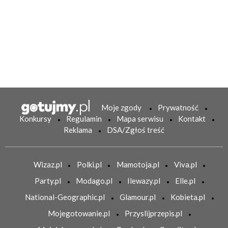
Moje zgody
Prywatność
Konkursy
Regulamin
Mapa serwisu
Kontakt
Reklama
DSA/Zgłoś treść
Wizaz.pl
Polki.pl
Mamotoja.pl
Viva.pl
Party.pl
Modago.pl
Ilewazy.pl
Elle.pl
National-Geographic.pl
Glamour.pl
Kobieta.pl
Mojegotowanie.pl
Przyslijprzepis.pl