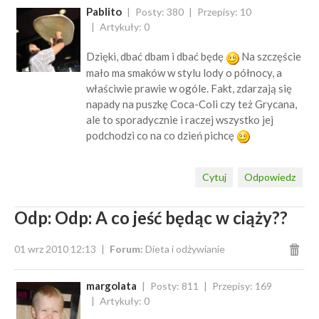
Pablito
Posty: 380
Przepisy: 10
Artykuły: 0
Dzięki, dbać dbam i dbać będę
Na szczęście
mało ma smaków w stylu lody o północy, a
właściwie prawie w ogóle. Fakt, zdarzają się
napady na puszkę Coca-Coli czy też Grycana,
ale to sporadycznie i raczej wszystko jej
podchodzi co na co dzień pichcę
Cytuj
Odpowiedz
Odp: Odp: A co jeść będąc w ciąży??
01 wrz 2010 12:13
Forum:
Dieta i odżywianie
margolata
Posty: 811
Przepisy: 169
Artykuły: 0