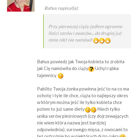
Bahus napisał(a):
Przy pierwszej ciąży jadłem ogromne
ilości serów i owoców....do drugiej już
mnie nikt nie namówił
Bahus powiedz jak Twoja kobieta to zrobiła
jak Cię namówiła do ciąży
Uchyl rąbka
tajemnicy
Pablito Twoja żonka powinna jeść to na co ma
ochotę i tyle ile chce, ciąża to najlepszy okres
w którym można jeść ile tylko kobieta chce
potem to już same diety
Niech tylko
unika serów pleśniowych (czy dojrzewających
nie wiem która nazwa jest bardziej
odpowiednia), surowego mięsa, z owocami to
też ostrożnie bo w niektórych dużo cukru
.