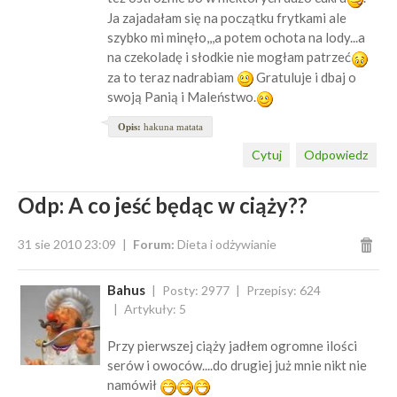
Ja zajadałam się na początku frytkami ale
szybko mi minęło,,,a potem ochota na lody...a
na czekoladę i słodkie nie mogłam patrzeć
za to teraz nadrabiam
Gratuluje i dbaj o
swoją Panią i Maleństwo.
Opis:
hakuna matata
Cytuj
Odpowiedz
Odp: A co jeść będąc w ciąży??
31 sie 2010 23:09
Forum:
Dieta i odżywianie
Bahus
Posty: 2977
Przepisy: 624
Artykuły: 5
Przy pierwszej ciąży jadłem ogromne ilości
serów i owoców....do drugiej już mnie nikt nie
namówił