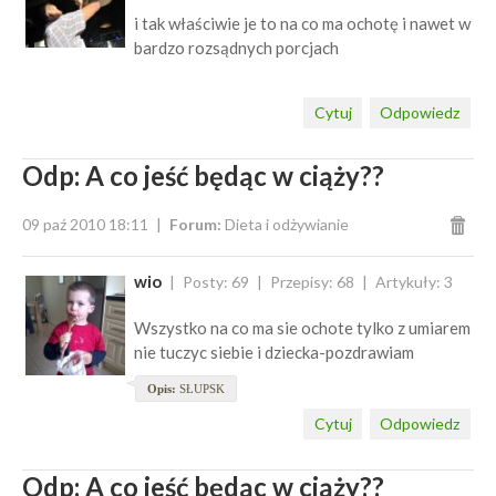
i tak właściwie je to na co ma ochotę i nawet w
bardzo rozsądnych porcjach
Cytuj
Odpowiedz
Odp: A co jeść będąc w ciąży??
09 paź 2010 18:11
Forum:
Dieta i odżywianie
wio
Posty: 69
Przepisy: 68
Artykuły: 3
Wszystko na co ma sie ochote tylko z umiarem
nie tuczyc siebie i dziecka-pozdrawiam
Opis:
SŁUPSK
Cytuj
Odpowiedz
Odp: A co jeść będąc w ciąży??