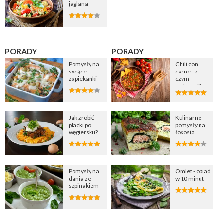
jaglana
PORADY
PORADY
Pomysły na
Chili con
sycące
carne - z
zapiekanki
czym
podawać?
Jak zrobić
Kulinarne
placki po
pomysły na
węgiersku?
łososia
Pomysły na
Omlet - obiad
dania ze
w 10 minut
szpinakiem