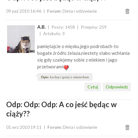
09 paź 2010 16:46
Forum:
Dieta i odżywianie
A.B.
Posty: 1458
Przepisy: 259
Artykuły: 3
pamiętajcie o mięsku,jego podrobach-to
bogate źródło żelaza,niestety słabo wchłania
się gdy szalejemy sobie z mlekiem i jago
przetworami
Opis:
kochaj i gotuj z uśmiechem
Cytuj
Odpowiedz
Odp: Odp: Odp: A co jeść będąc w
ciąży??
01 wrz 2010 19:11
Forum:
Dieta i odżywianie