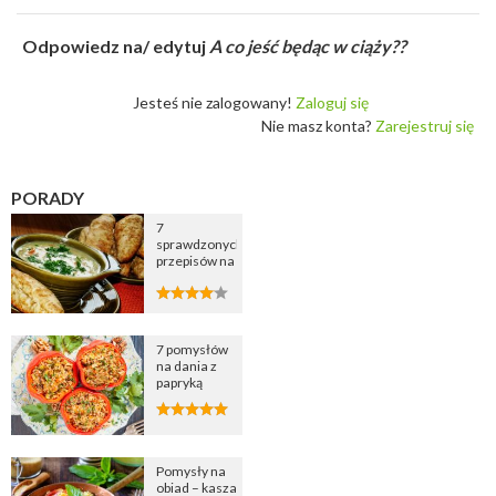
Odpowiedz na/ edytuj
A co jeść będąc w ciąży??
Jesteś nie zalogowany!
Zaloguj się
Nie masz konta?
Zarejestruj się
PORADY
7
sprawdzonych
przepisów na
zupę
cebulową
7 pomysłów
na dania z
papryką
Pomysły na
obiad – kasza