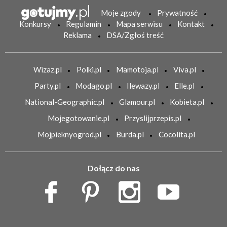
Moje zgody
Prywatność
Konkursy
Regulamin
Mapa serwisu
Kontakt
Reklama
DSA/Zgłoś treść
Wizaz.pl
Polki.pl
Mamotoja.pl
Viva.pl
Party.pl
Modago.pl
Ilewazy.pl
Elle.pl
National-Geographic.pl
Glamour.pl
Kobieta.pl
Mojegotowanie.pl
Przyslijprzepis.pl
Mojpieknyogrod.pl
Burda.pl
Cocolita.pl
Dołącz do nas