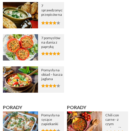
7
sprawdzonych
przepisów na
zupę
cebulową
7 pomysłów
na dania z
papryką
Pomysły na
obiad – kasza
jaglana
PORADY
PORADY
Pomysły na
Chili con
sycące
carne - z
zapiekanki
czym
podawać?