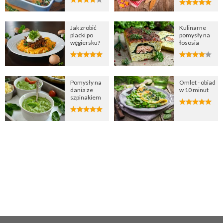
Jak zrobić
Kulinarne
placki po
pomysły na
węgiersku?
łososia
Pomysły na
Omlet - obiad
dania ze
w 10 minut
szpinakiem