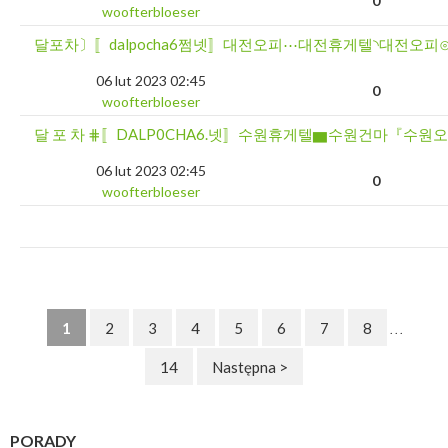
0
woofterbloeser
달포차〕〚dalpocha6쩜넷〛대전오피⋯대전휴게텔◝대전
06 lut 2023 02:45
0
woofterbloeser
달 포 차 ⋕〚DALP0CHA6.넷〛수원휴게텔▆수원건마『수
06 lut 2023 02:45
0
woofterbloeser
1
2
3
4
5
6
7
8
. . .
14
Następna >
PORADY