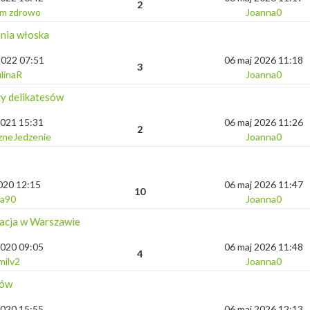
2
em zdrowo
Joanna0
nia włoska
2022 07:51
06 maj 2026 11:18
3
linaR
Joanna0
y delikatesów
2021 15:31
06 maj 2026 11:26
2
zneJedzenie
Joanna0
2020 12:15
06 maj 2026 11:47
10
la90
Joanna0
racja w Warszawie
2020 09:05
06 maj 2026 11:48
4
milv2
Joanna0
bów
2020 15:55
06 maj 2026 12:13