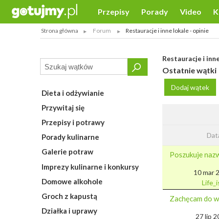
Przepisy
Porady
Video
K
Strona główna
Forum
Restauracje i inne lokale - opinie
Restauracje i inne
Ostatnie wątki
Dodaj wątek
Dieta i odżywianie
Przywitaj się
Przepisy i potrawy
Dat
Porady kulinarne
Galerie potraw
Poszukuje nazw
Imprezy kulinarne i konkursy
10 mar 
Domowe alkohole
Life_
Groch z kapustą
Zachęcam do we
Działka i uprawy
27 lip 