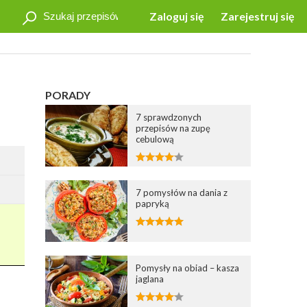
Zaloguj się
Zarejestruj się
PORADY
7 sprawdzonych
przepisów na zupę
cebulową
7 pomysłów na dania z
papryką
Pomysły na obiad – kasza
jaglana