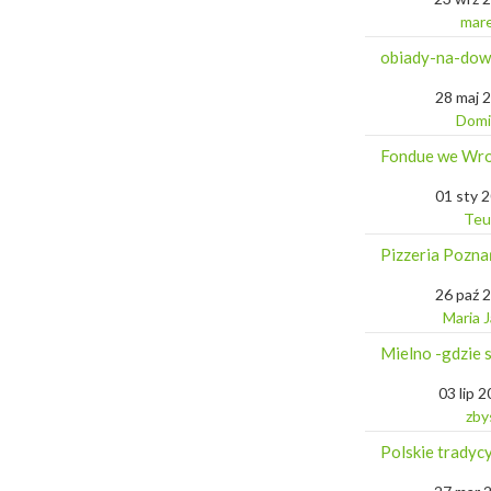
mar
obiady-na-dow
28 maj 
Domi
Fondue we Wro
01 sty 
Teu
Pizzeria Pozna
26 paź 
Maria 
Mielno -gdzie 
03 lip 
zby
Polskie tradycy