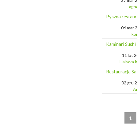
27 mar 
agn
Pyszna restaur
06 mar 
ko
Kaminari Sushi
11 lut 
Halszka 
Restauracja Sa
02 gru 
An
1