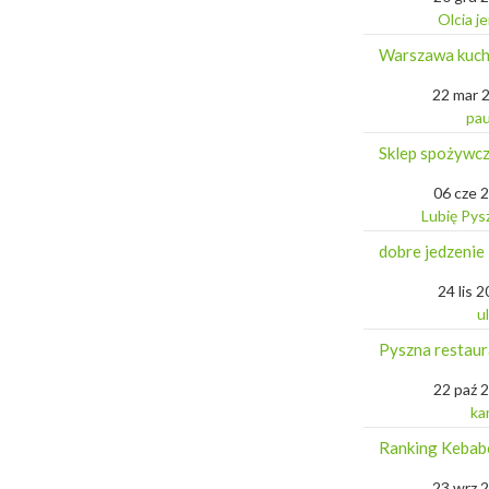
Olcia j
Warszawa kuch
22 mar 
pau
Sklep spożywcz
06 cze 
Lubię Pys
dobre jedzenie
24 lis 
u
Pyszna restau
22 paź 
ka
Ranking Keba
23 wrz 