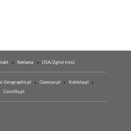
takt
Reklama
DSA/Zgłoś treść
l-Geographic.pl
Glamour.pl
Kobieta.pl
Cocolita.pl