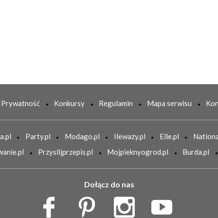
Prywatność
Konkursy
Regulamin
Mapa serwisu
Kon
a.pl
Party.pl
Modago.pl
Ilewazy.pl
Elle.pl
Nationa
anie.pl
Przyslijprzepis.pl
Mojpieknyogrod.pl
Burda.pl
Dołącz do nas