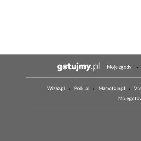
Moje zgody
Wizaz.pl
Polki.pl
Mamotoja.pl
Viv
Mojegotow