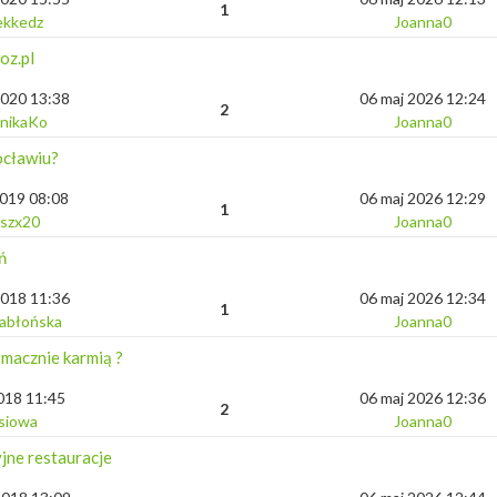
1
ekkedz
Joanna0
oz.pl
2020 13:38
06 maj 2026 12:24
2
nikaKo
Joanna0
cławiu?
2019 08:08
06 maj 2026 12:29
1
szx20
Joanna0
ń
2018 11:36
06 maj 2026 12:34
1
Jabłońska
Joanna0
smacznie karmią ?
2018 11:45
06 maj 2026 12:36
2
siowa
Joanna0
jne restauracje