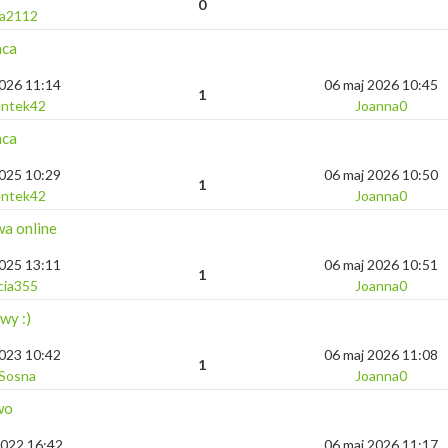
0
a2112
aca
2026 11:14
06 maj 2026 10:45
1
entek42
Joanna0
aca
2025 10:29
06 maj 2026 10:50
1
entek42
Joanna0
a online
2025 13:11
06 maj 2026 10:51
1
cia355
Joanna0
wy :)
2023 10:42
06 maj 2026 11:08
1
 Sosna
Joanna0
wo
2022 16:42
06 maj 2026 11:17