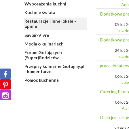
Wyposażenie kuchni
Ann
Kuchnie świata
Dodatkowa pr
Restauracje i inne lokale -
09 lut 
opinie
elazi
Savoir-Vivre
Dodatkowa pr
Media o kulinariach
24 lut 
Forum Gotujących
elazi
(Super)Rodziców
praca dodatkow
Przepisy kulinarne Gotujmy.pl
- komentarze
06 lut 
Pomoc kuchenna
Len
Catering Firmo
06 lut 
Ala
Olcia jem zdro
20 gru 