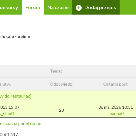
onkursy
Forum
Na czasie
Dodaj przepis
 lokale - opinie
Temat
a utw.
Odpowiedzi
Ostatni post
y do restauracji
2013 15:07
06 maj 2026 10:31
23
is_GooD
Joanna0
jścia na panel opinii
2026 12:17