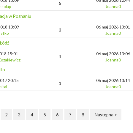
2018 13:09
06 maj 2026 12:44
5
esolap
Joanna0
acja w Poznaniu
2018 13:09
06 maj 2026 13:01
2
rytko
Joanna0
 Łódź
2018 15:01
06 maj 2026 13:06
1
Kozakiewicz
Joanna0
lto
2017 20:15
06 maj 2026 13:14
1
ital
Joanna0
2
3
4
5
6
7
8
Następna >