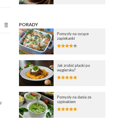
PORADY
Pomysły na sycące
zapiekanki
Jak zrobić placki po
węgiersku?
Pomysły na dania ze
szpinakiem
y