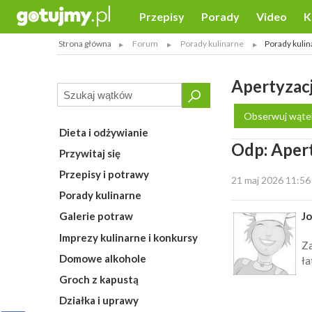
Przepisy
Porady
Video
K
Strona główna
Forum
Porady kulinarne
Porady kulin
Apertyzacj
Obserwuj wąte
Dieta i odżywianie
Odp: Apert
Przywitaj się
Przepisy i potrawy
21 maj 2026 11:56
Porady kulinarne
J
Galerie potraw
Imprezy kulinarne i konkursy
Za
Domowe alkohole
ła
Groch z kapustą
Działka i uprawy