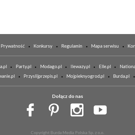
Prywatność
Konkursy
Regulamin
Mapa serwisu
Kon
a.pl
Party.pl
Modago.pl
Ilewazy.pl
Elle.pl
Nationa
anie.pl
Przyslijprzepis.pl
Mojpieknyogrod.pl
Burda.pl
Dołącz do nas
Copyright Burda Media Polska Sp. z o.o.