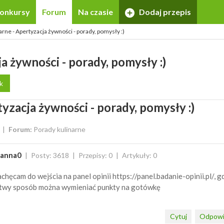
onkursy
Forum
Na czasie
Dodaj przepis
arne - Apertyzacja żywności - porady, pomysły :)
a żywności - porady, pomysły :)
k
yzacja żywności - porady, pomysły :)
Forum:
Porady kulinarne
oanna0
Posty: 3618
Przepisy: 0
Artykuły: 0
chęcam do wejścia na panel opinii https://panel.badanie-opinii.pl/, g
twy sposób można wymieniać punkty na gotówkę
Cytuj
Odpowi