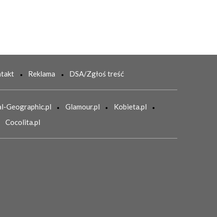
takt
Reklama
DSA/Zgłoś treść
l-Geographic.pl
Glamour.pl
Kobieta.pl
Cocolita.pl