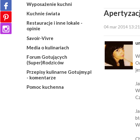
Wyposażenie kuchni
Apertyzacj
Kuchnie świata
Restauracje i inne lokale -
04 mar 2014 13:21
opinie
Savoir-Vivre
u
Media o kulinariach
Wi
Forum Gotujących
(Super)Rodziców
Od
je
Przepisy kulinarne Gotujmy.pl
- komentarze
Ja
Pomoc kuchenna
W 
Cz
Ja
bł
We
Ch