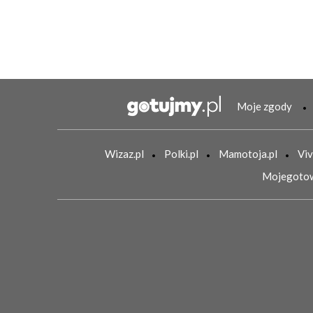
Moje zgody
Wizaz.pl
Polki.pl
Mamotoja.pl
Viv
Mojegotow