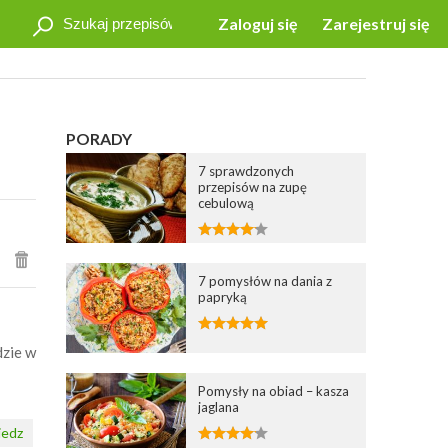
Zaloguj się
Zarejestruj się
PORADY
7 sprawdzonych
przepisów na zupę
cebulową
7 pomysłów na dania z
papryką
dzie w
Pomysły na obiad – kasza
jaglana
edz