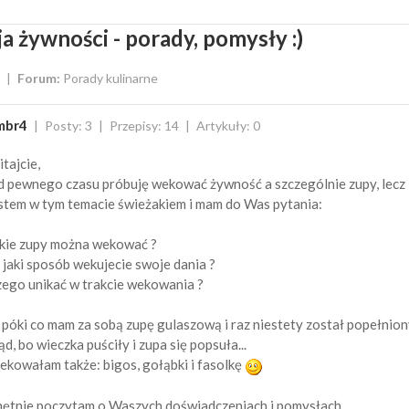
a żywności - porady, pomysły :)
Forum:
Porady kulinarne
mbr4
Posty: 3
Przepisy: 14
Artykuły: 0
tajcie,
 pewnego czasu próbuję wekować żywność a szczególnie zupy, lecz
stem w tym temacie świeżakiem i mam do Was pytania:
kie zupy można wekować ?
jaki sposób wekujecie swoje dania ?
ego unikać w trakcie wekowania ?
 póki co mam za sobą zupę gulaszową i raz niestety został popełnion
ąd, bo wieczka puściły i zupa się popsuła...
kowałam także: bigos, gołąbki i fasolkę
ętnie poczytam o Waszych doświadczeniach i pomysłach.