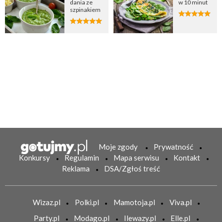
dania ze
w 10 minut
szpinakiem
Moje zgody
Prywatność
Konkursy
Regulamin
Mapa serwisu
Kontakt
Reklama
DSA/Zgłoś treść
Wizaz.pl
Polki.pl
Mamotoja.pl
Viva.pl
Party.pl
Modago.pl
Ilewazy.pl
Elle.pl