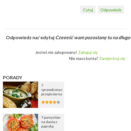
Cytuj
Odpowiedz
Odpowiedz na/ edytuj
Czeeeść wam pozostanę tu na długo :
Jesteś nie zalogowany!
Zaloguj się
Nie masz konta?
Zarejestruj się
PORADY
7
sprawdzonych
przepisów na
zupę
cebulową
7 pomysłów
na dania z
papryką