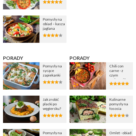
Pomysły na
obiad – kasza
jaglana
PORADY
PORADY
Pomysły na
Chili con
sycące
carne - z
zapiekanki
czym
podawać?
Jak zrobić
Kulinarne
placki po
pomysły na
węgiersku?
łososia
Pomysły na
Omlet - obiad