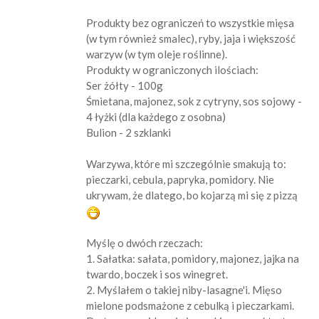
Produkty bez ograniczeń to wszystkie mięsa
(w tym również smalec), ryby, jaja i większość
warzyw (w tym oleje roślinne).
Produkty w ograniczonych ilościach:
Ser żółty - 100g
Śmietana, majonez, sok z cytryny, sos sojowy -
4 łyżki (dla każdego z osobna)
Bulion - 2 szklanki
Warzywa, które mi szczególnie smakują to:
pieczarki, cebula, papryka, pomidory. Nie
ukrywam, że dlatego, bo kojarzą mi się z pizzą
Myślę o dwóch rzeczach:
1. Sałatka: sałata, pomidory, majonez, jajka na
twardo, boczek i sos winegret.
2. Myślałem o takiej niby-lasagne'i. Mięso
mielone podsmażone z cebulką i pieczarkami.