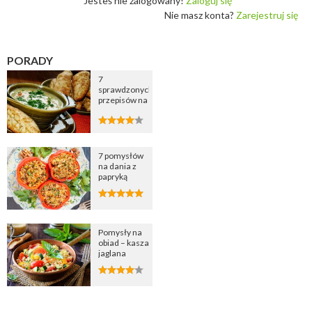
Jesteś nie zalogowany!
Zaloguj się
Nie masz konta?
Zarejestruj się
PORADY
7
sprawdzonych
przepisów na
zupę
cebulową
7 pomysłów
na dania z
papryką
Pomysły na
obiad – kasza
jaglana