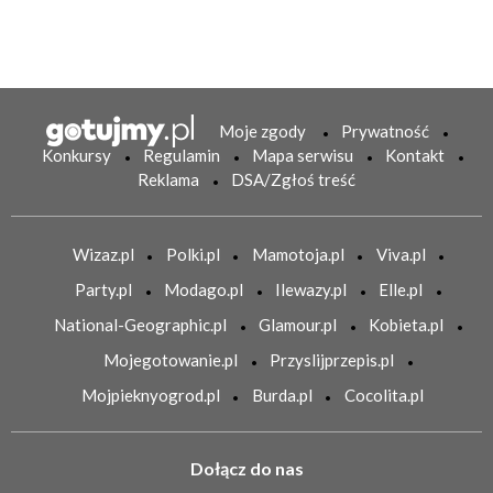
Moje zgody
Prywatność
Konkursy
Regulamin
Mapa serwisu
Kontakt
Reklama
DSA/Zgłoś treść
Wizaz.pl
Polki.pl
Mamotoja.pl
Viva.pl
Party.pl
Modago.pl
Ilewazy.pl
Elle.pl
National-Geographic.pl
Glamour.pl
Kobieta.pl
Mojegotowanie.pl
Przyslijprzepis.pl
Mojpieknyogrod.pl
Burda.pl
Cocolita.pl
Dołącz do nas