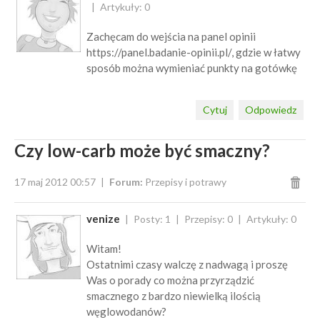
Artykuły: 0
Zachęcam do wejścia na panel opinii
https://panel.badanie-opinii.pl/, gdzie w łatwy
sposób można wymieniać punkty na gotówkę
Cytuj
Odpowiedz
Czy low-carb może być smaczny?
17 maj 2012 00:57
Forum:
Przepisy i potrawy
venize
Posty: 1
Przepisy: 0
Artykuły: 0
Witam!
Ostatnimi czasy walczę z nadwagą i proszę
Was o porady co można przyrządzić
smacznego z bardzo niewielką ilością
węglowodanów?