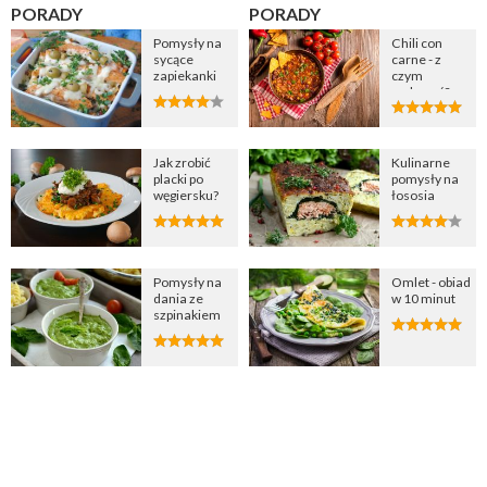
PORADY
PORADY
Pomysły na
Chili con
sycące
carne - z
zapiekanki
czym
podawać?
Jak zrobić
Kulinarne
placki po
pomysły na
węgiersku?
łososia
Pomysły na
Omlet - obiad
dania ze
w 10 minut
szpinakiem