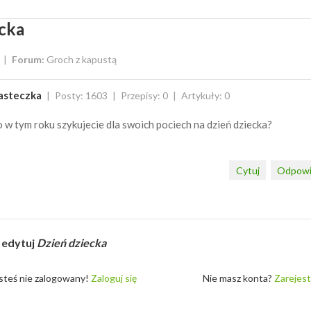
ecka
Forum:
Groch z kapustą
asteczka
Posty: 1603
Przepisy: 0
Artykuły: 0
 w tym roku szykujecie dla swoich pociech na dzień dziecka?
Cytuj
Odpowi
 edytuj
Dzień dziecka
steś nie zalogowany!
Zaloguj się
Nie masz konta?
Zarejest