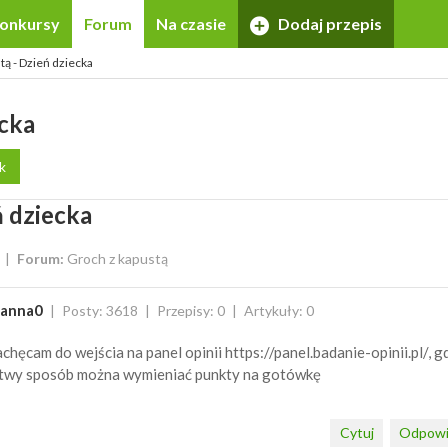
onkursy
Forum
Na czasie
Dodaj przepis
tą - Dzień dziecka
ecka
k
 dziecka
Forum:
Groch z kapustą
oanna0
Posty: 3618
Przepisy: 0
Artykuły: 0
chęcam do wejścia na panel opinii https://panel.badanie-opinii.pl/, g
twy sposób można wymieniać punkty na gotówkę
Cytuj
Odpowi