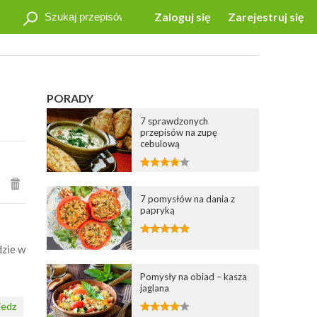
Zaloguj się
Zarejestruj się
PORADY
7 sprawdzonych
przepisów na zupę
cebulową
7 pomysłów na dania z
papryką
dzie w
Pomysły na obiad – kasza
jaglana
edz