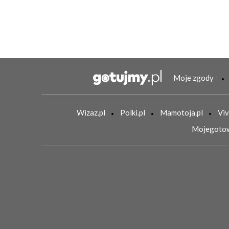
Moje zgody
Wizaz.pl
Polki.pl
Mamotoja.pl
Viv
Mojegotow