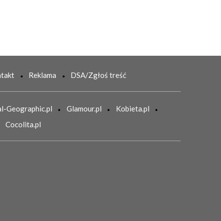
takt
Reklama
DSA/Zgłoś treść
l-Geographic.pl
Glamour.pl
Kobieta.pl
Cocolita.pl