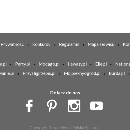
Prywatność
Konkursy
Regulamin
Mapa serwisu
Kon
a.pl
Party.pl
Modago.pl
Ilewazy.pl
Elle.pl
Nationa
anie.pl
Przyslijprzepis.pl
Mojpieknyogrod.pl
Burda.pl
Dołącz do nas
Copyright Burda Media Polska Sp. z o.o.