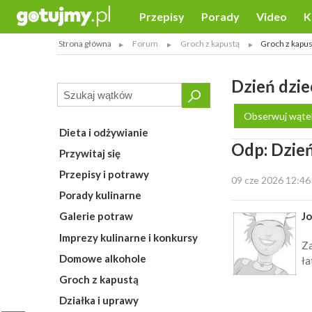
Przepisy
Porady
Video
K
Strona główna
Forum
Groch z kapustą
Groch z kapus
Dzień dzi
Obserwuj wąte
Dieta i odżywianie
Odp: Dzień
Przywitaj się
Przepisy i potrawy
09 cze 2026 12:46
Porady kulinarne
J
Galerie potraw
Imprezy kulinarne i konkursy
Za
Domowe alkohole
ła
Groch z kapustą
Działka i uprawy