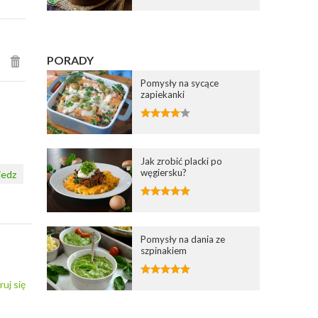
PORADY
Pomysły na sycące
zapiekanki
Jak zrobić placki po
węgiersku?
edz
Pomysły na dania ze
szpinakiem
ruj się