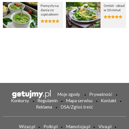
Pomysły na
Omlet - obiad
dania ze
w 10 minut
szpinakiem
Moje zgody
Prywatność
Konkursy
Regulamin
Mapa serwisu
Kontakt
Reklama
DSA/Zgłoś treść
Wizaz.pl
Polki.pl
Mamotoja.pl
Viva.pl