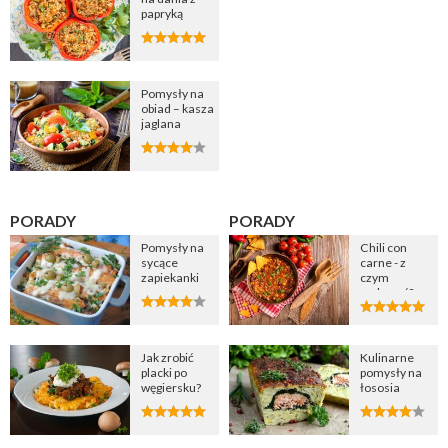
papryką
Pomysły na
obiad – kasza
jaglana
PORADY
PORADY
Pomysły na
Chili con
sycące
carne - z
zapiekanki
czym
podawać?
Jak zrobić
Kulinarne
placki po
pomysły na
węgiersku?
łososia