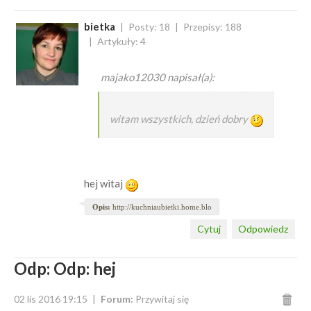
bietka
Posty: 18
Przepisy: 188
Artykuły: 4
majako12030 napisał(a):
witam wszystkich, dzień dobry
hej witaj
Opis:
http://kuchniaubietki.home.blo
Cytuj
Odpowiedz
Odp: Odp: hej
02 lis 2016 19:15
Forum:
Przywitaj się