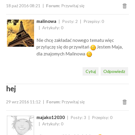
18 paź 2016 08:21
Forum:
Przywitaj się
malinowa
Posty: 2
Przepisy: 0
Artykuły: 0
Nie chcę zakładać nowego tematu więc
przyłączę się do przywitań
Jestem Maja,
dla znajomych Malinowa
Cytuj
Odpowiedz
hej
29 wrz 2016 11:12
Forum:
Przywitaj się
majako12030
Posty: 3
Przepisy: 0
Artykuły: 0