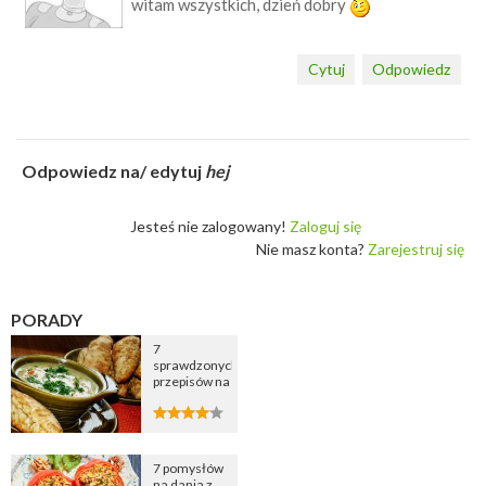
witam wszystkich, dzień dobry
Cytuj
Odpowiedz
Odpowiedz na/ edytuj
hej
Jesteś nie zalogowany!
Zaloguj się
Nie masz konta?
Zarejestruj się
PORADY
7
sprawdzonych
przepisów na
zupę
cebulową
7 pomysłów
na dania z