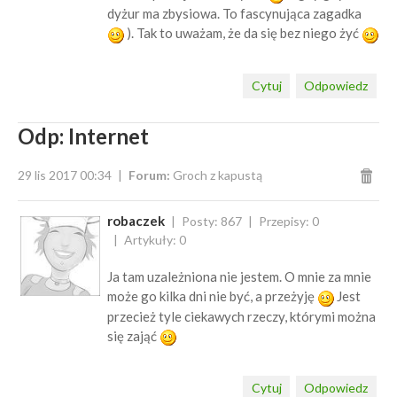
dyżur ma zbysiowa. To fascynująca zagadka
). Tak to uważam, że da się bez niego żyć
Cytuj
Odpowiedz
Odp: Internet
29 lis 2017 00:34
Forum:
Groch z kapustą
robaczek
Posty: 867
Przepisy: 0
Artykuły: 0
Ja tam uzależniona nie jestem. O mnie za mnie
może go kilka dni nie być, a przeżyję
Jest
przecież tyle ciekawych rzeczy, którymi można
się zająć
Cytuj
Odpowiedz