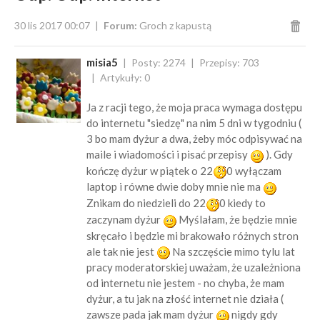
30 lis 2017 00:07
Forum:
Groch z kapustą
misia5
Posty: 2274
Przepisy: 703
Artykuły: 0
Ja z racji tego, że moja praca wymaga dostępu
do internetu "siedzę" na nim 5 dni w tygodniu (
3 bo mam dyżur a dwa, żeby móc odpisywać na
maile i wiadomości i pisać przepisy
). Gdy
kończę dyżur w piątek o 22
0 wyłączam
laptop i równe dwie doby mnie nie ma
Znikam do niedzieli do 22
0 kiedy to
zaczynam dyżur
Myślałam, że będzie mnie
skręcało i będzie mi brakowało różnych stron
ale tak nie jest
Na szczęście mimo tylu lat
pracy moderatorskiej uważam, że uzależniona
od internetu nie jestem - no chyba, że mam
dyżur, a tu jak na złość internet nie działa (
zawsze pada jak mam dyżur
nigdy gdy