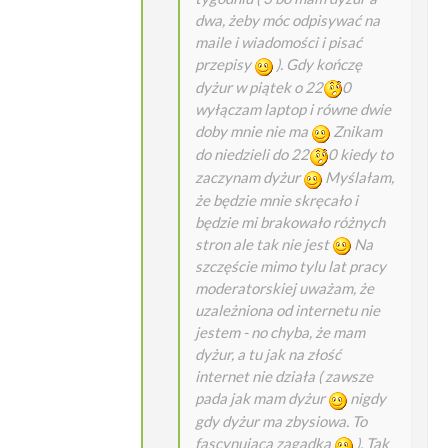
dwa, żeby móc odpisywać na
maile i wiadomości i pisać
przepisy
). Gdy kończę
dyżur w piątek o 22
0
wyłączam laptop i równe dwie
doby mnie nie ma
Znikam
do niedzieli do 22
0 kiedy to
zaczynam dyżur
Myślałam,
że będzie mnie skręcało i
będzie mi brakowało różnych
stron ale tak nie jest
Na
szczęście mimo tylu lat pracy
moderatorskiej uważam, że
uzależniona od internetu nie
jestem - no chyba, że mam
dyżur, a tu jak na złość
internet nie działa ( zawsze
pada jak mam dyżur
nigdy
gdy dyżur ma zbysiowa. To
fascynująca zagadka
). Tak