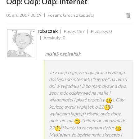
Odp: Odp: Odp: Internet
01 gru 2017 00:19
Forum:
Groch z kapustą
robaczek
Posty: 867
Przepisy: 0
Artykuły: 0
misia5 napisał(a):
Ja z racji tego, że moja praca wymaga
dostępu do internetu "siedzę" na nim 5
dni w tygodniu ( 3 bo mam dyżur a dwa,
żeby móc odpisywać na maile i
wiadomości i pisać przepisy
). Gdy
kończę dyżur w piątek o 22
0
wyłączam laptop i równe dwie doby
mnie nie ma
Znikam do niedzieli do
22
0 kiedy to zaczynam dyżur
Myślałam, że będzie mnie skręcało i