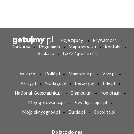
Moje zgody
Prywatność
Konkursy
Regulamin
Mapa serwisu
Kontakt
Reklama
DSA/Zgłoś treść
Wizaz.pl
Polki.pl
Mamotoja.pl
Viva.pl
Party.pl
Modago.pl
Ilewazy.pl
Elle.pl
National-Geographic.pl
Glamour.pl
Kobieta.pl
Mojegotowanie.pl
Przyslijprzepis.pl
Mojpieknyogrod.pl
Burda.pl
Cocolita.pl
Dołącz do nas