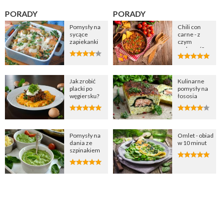
PORADY
PORADY
Pomysły na
Chili con
sycące
carne - z
zapiekanki
czym
podawać?
Jak zrobić
Kulinarne
placki po
pomysły na
węgiersku?
łososia
Pomysły na
Omlet - obiad
dania ze
w 10 minut
szpinakiem