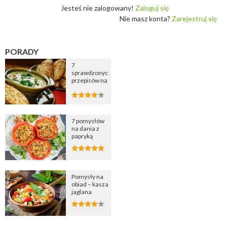
Jesteś nie zalogowany!
Zaloguj się
Nie masz konta?
Zarejestruj się
PORADY
7
sprawdzonych
przepisów na
zupę
cebulową
7 pomysłów
na dania z
papryką
Pomysły na
obiad – kasza
jaglana