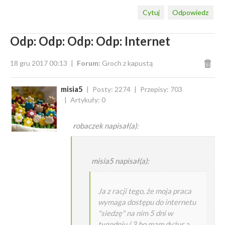
Cytuj
Odpowiedz
Odp: Odp: Odp: Odp: Internet
18 gru 2017 00:13
Forum:
Groch z kapustą
misia5
Posty: 2274
Przepisy: 703
Artykuły: 0
robaczek napisał(a):
misia5 napisał(a):
Ja z racji tego, że moja praca
wymaga dostępu do internetu
"siedzę" na nim 5 dni w
tygodniu ( 3 bo mam dyżur a