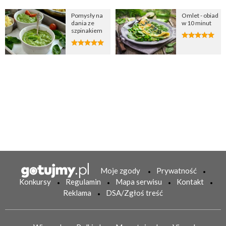
Pomysły na
Omlet - obiad
dania ze
w 10 minut
szpinakiem
Moje zgody
Prywatność
Konkursy
Regulamin
Mapa serwisu
Kontakt
Reklama
DSA/Zgłoś treść