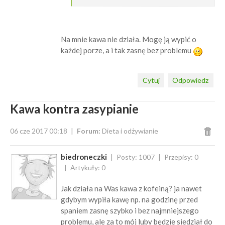
Na mnie kawa nie działa. Mogę ją wypić o
każdej porze, a i tak zasnę bez problemu
Cytuj
Odpowiedz
Kawa kontra zasypianie
06 cze 2017 00:18
Forum:
Dieta i odżywianie
biedroneczki
Posty: 1007
Przepisy: 0
Artykuły: 0
Jak działa na Was kawa z kofeiną? ja nawet
gdybym wypiła kawę np. na godzinę przed
spaniem zasnę szybko i bez najmniejszego
problemu, ale za to mój luby będzie siedział do