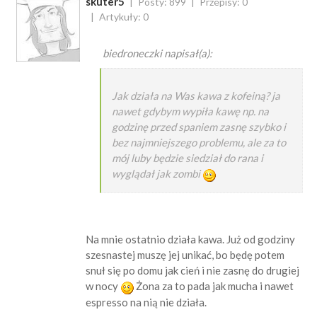
skuter5
Posty: 899
Przepisy: 0
Artykuły: 0
biedroneczki napisał(a):
Jak działa na Was kawa z kofeiną? ja
nawet gdybym wypiła kawę np. na
godzinę przed spaniem zasnę szybko i
bez najmniejszego problemu, ale za to
mój luby będzie siedział do rana i
wyglądał jak zombi
Na mnie ostatnio działa kawa. Już od godziny
szesnastej muszę jej unikać, bo będę potem
snuł się po domu jak cień i nie zasnę do drugiej
w nocy
Żona za to pada jak mucha i nawet
espresso na nią nie działa.