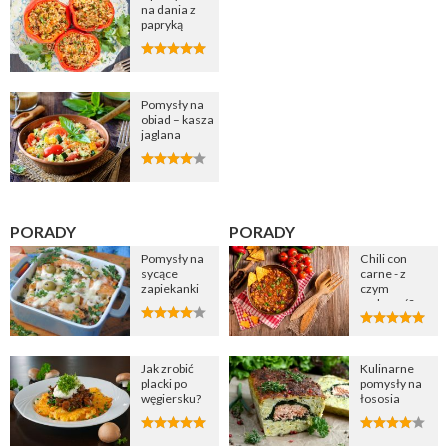
na dania z
papryką
Pomysły na
obiad – kasza
jaglana
PORADY
PORADY
Pomysły na
Chili con
sycące
carne - z
zapiekanki
czym
podawać?
Jak zrobić
Kulinarne
placki po
pomysły na
węgiersku?
łososia