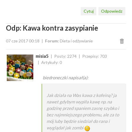
Cytuj
Odpowiedz
Odp: Kawa kontra zasypianie
07 cze 2017 00:18
Forum:
Dieta i odżywianie
misia5
Posty: 2274
Przepisy: 703
Artykuły: 0
biedroneczki napisał(a):
Jak działa na Was kawa z kofeiną? ja
nawet gdybym wypiła kawę np. na
godzinę przed spaniem zasnę szybko i
bez najmniejszego problemu, ale za to
mój luby będzie siedział do rana i
wyglądał jak zombi