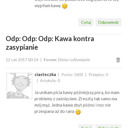
wypiłam kawę
Cytuj
Odpowiedz
Odp: Odp: Odp: Kawa kontra
zasypianie
12 cze 2017 00:14
Forum:
Dieta i odżywianie
ciasteczka
Posty: 1603
Przepisy: 0
Artykuły: 0
Ja unikam picia kawy późniejszą porą, bo mam
problemy z zaśnięciem. Zresztą tak samo ma
mój mąż. Jedna kawa zbyt późno i noc nie
przespana aż do rana