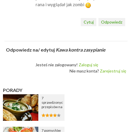
rana i wyglądał jak zombi
Cytuj
Odpowiedz
Odpowiedz na/ edytuj
Kawa kontra zasypianie
Jesteś nie zalogowany!
Zaloguj się
Nie masz konta?
Zarejestruj się
PORADY
7
sprawdzonych
przepisów na
zupę
cebulową
7 pomysłów