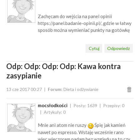
Zachęcam do wejścia na panel opinii
https://panel.badanie-opinii.pl/, gdzie w łatwy
sposób można wymieniać punkty na gotówkę
Cytuj
Odpowiedz
Odp: Odp: Odp: Odp: Kawa kontra
zasypianie
13 cze 2017 00:27
Forum:
Dieta i odżywianie
mocsłodkości
Posty: 1639
Przepisy: 0
Artykuły: 0
Mnie ani atom nie ruszy
Śpię jak kamień
nawet po espresso. Wstaję wcześnie rano
więc wieczorem padam bez względu na to czy