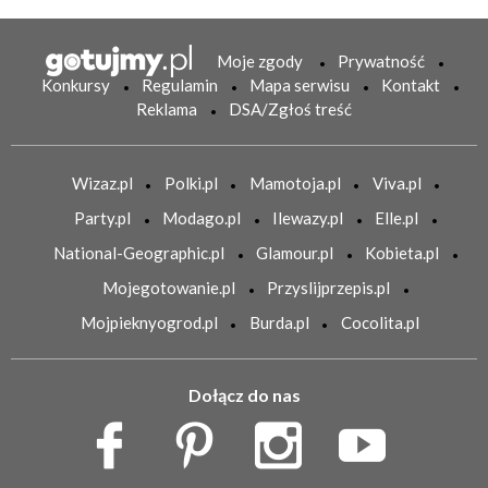
Moje zgody
Prywatność
Konkursy
Regulamin
Mapa serwisu
Kontakt
Reklama
DSA/Zgłoś treść
Wizaz.pl
Polki.pl
Mamotoja.pl
Viva.pl
Party.pl
Modago.pl
Ilewazy.pl
Elle.pl
National-Geographic.pl
Glamour.pl
Kobieta.pl
Mojegotowanie.pl
Przyslijprzepis.pl
Mojpieknyogrod.pl
Burda.pl
Cocolita.pl
Dołącz do nas