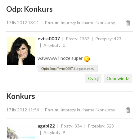
Odp: Konkurs
17 lis 2012 13:21
Forum:
Imprezy kulinarne i konkursy
evita0007
Posty: 1332
Przepisy: 423
Artykuły: 0
wawwww ! noze super
Opis:
http://evita0007.blogspot.com/
Cytuj
Odpowiedz
Konkurs
17 lis 2012 11:54
Forum:
Imprezy kulinarne i konkursy
agabi22
Posty: 334
Przepisy: 523
Artykuły: 9