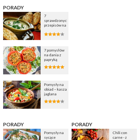
PORADY
7
sprawdzonych
przepisów na
zupę
cebulową
7 pomysłów
na dania z
papryką
Pomysły na
obiad – kasza
jaglana
PORADY
PORADY
Pomysły na
Chili con
sycące
carne - z