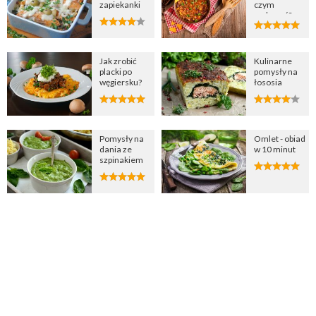
zapiekanki
czym
podawać?
Jak zrobić
Kulinarne
placki po
pomysły na
węgiersku?
łososia
Pomysły na
Omlet - obiad
dania ze
w 10 minut
szpinakiem