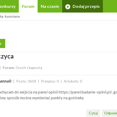
onkursy
Forum
Na czasie
Dodaj przepis
tą - Łuszczyca
k
czyca
Forum:
Groch z kapustą
oanna0
Posty: 3618
Przepisy: 0
Artykuły: 0
chęcam do wejścia na panel opinii https://panel.badanie-opinii.pl/, g
twy sposób można wymieniać punkty na gotówkę
Cytuj
Odpowi