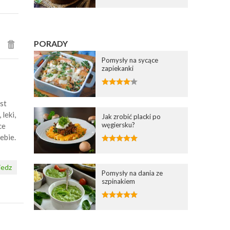
PORADY
Pomysły na sycące
zapiekanki
st
leki,
Jak zrobić placki po
węgiersku?
ce
ebie.
edz
Pomysły na dania ze
szpinakiem