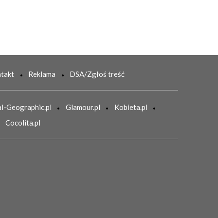
takt
Reklama
DSA/Zgłoś treść
l-Geographic.pl
Glamour.pl
Kobieta.pl
Cocolita.pl