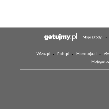
Moje zgody
Wizaz.pl
Polki.pl
Mamotoja.pl
Viv
Mojegotow