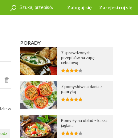
Zaloguj się
Zarejestruj się
PORADY
7 sprawdzonych
przepisów na zupę
cebulową
7 pomysłów na dania z
papryką
dzie w
Pomysły na obiad – kasza
jaglana
edz