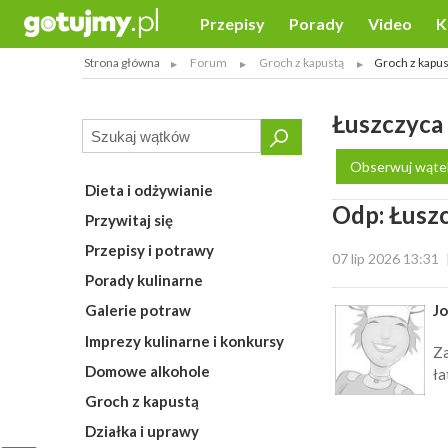
Przepisy
Porady
Video
K
Strona główna
Forum
Groch z kapustą
Groch z kapus
Łuszczyca
Obserwuj wąte
Dieta i odżywianie
Odp: Łusz
Przywitaj się
Przepisy i potrawy
07 lip 2026 13:31
Porady kulinarne
J
Galerie potraw
Imprezy kulinarne i konkursy
Za
Domowe alkohole
ła
Groch z kapustą
Działka i uprawy