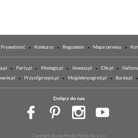
Prywatność
Konkursy
Regulamin
Mapa serwisu
Kon
a.pl
Party.pl
Modago.pl
Ilewazy.pl
Elle.pl
Nationa
anie.pl
Przyslijprzepis.pl
Mojpieknyogrod.pl
Burda.pl
Dołącz do nas
Copyright Burda Media Polska Sp. z o.o.