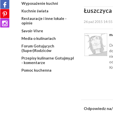
Wyposażenie kuchni
Łuszczyca
Kuchnie świata
Restauracje i inne lokale -
26 paź 2015 14:55
opinie
Savoir-Vivre
m
Media o kulinariach
Do
Forum Gotujących
(Super)Rodziców
do
ni
Przepisy kulinarne Gotujmy.pl
od
- komentarze
Kr
Pomoc kuchenna
Odpowiedz na/