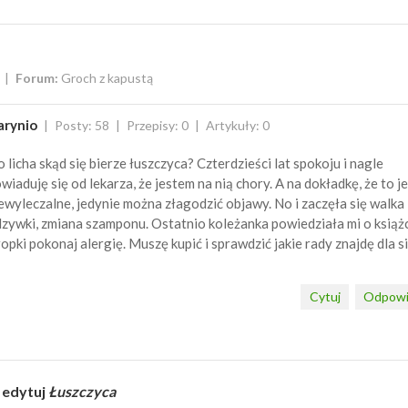
Forum:
Groch z kapustą
arynio
Posty: 58
Przepisy: 0
Artykuły: 0
 licha skąd się bierze łuszczyca? Czterdzieści lat spokoju i nagle
wiaduję się od lekarza, że jestem na nią chory. A na dokładkę, że to je
ewyleczalne, jedynie można złagodzić objawy. No i zaczęła się walka , 
zywki, zmiana szamponu. Ostatnio koleżanka powiedziała mi o książ
opki pokonaj alergię. Muszę kupić i sprawdzić jakie rady znajdę dla si
Cytuj
Odpowi
 edytuj
Łuszczyca