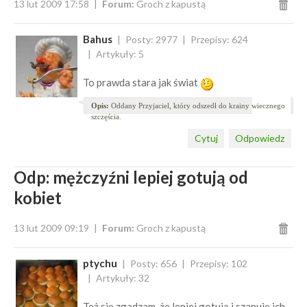
13 lut 2009 17:58
Forum:
Groch z kapustą
Bahus
Posty: 2977
Przepisy: 624
Artykuły: 5
To prawda stara jak świat
Opis:
Oddany Przyjaciel, który odszedł do krainy wiecznego
szczęścia.
Cytuj
Odpowiedz
Odp: mężczyźni lepiej gotują od
kobiet
13 lut 2009 09:19
Forum:
Groch z kapustą
ptychu
Posty: 656
Przepisy: 102
Artykuły: 32
Też się zgadzam, że lepiej gotują i szanuję ich