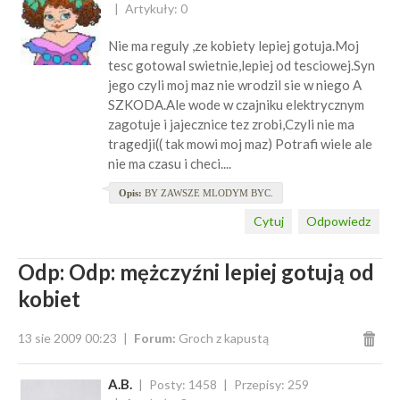
Artykuły: 0
Nie ma reguly ,ze kobiety lepiej gotuja.Moj
tesc gotowal swietnie,lepiej od tesciowej.Syn
jego czyli moj maz nie wrodzil sie w niego A
SZKODA.Ale wode w czajniku elektrycznym
zagotuje i jajecznice tez zrobi,Czyli nie ma
tragedji(( tak mowi moj maz) Potrafi wiele ale
nie ma czasu i checi....
Opis:
BY ZAWSZE MLODYM BYC.
Cytuj
Odpowiedz
Odp: Odp: mężczyźni lepiej gotują od
kobiet
13 sie 2009 00:23
Forum:
Groch z kapustą
A.B.
Posty: 1458
Przepisy: 259