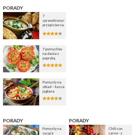
PORADY
7
sprawdzonych
przepisów na
zupę
cebulową
7 pomysłów
na dania z
papryką
Pomysły na
obiad – kasza
jaglana
PORADY
PORADY
Pomysły na
Chili con
sycące
carne - z