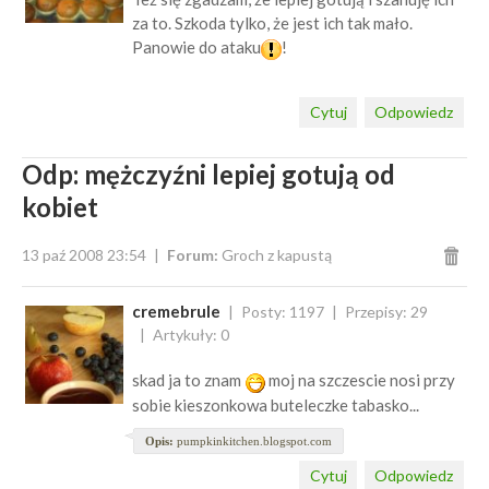
za to. Szkoda tylko, że jest ich tak mało.
Panowie do ataku
!
Cytuj
Odpowiedz
Odp: mężczyźni lepiej gotują od
kobiet
13 paź 2008 23:54
Forum:
Groch z kapustą
cremebrule
Posty: 1197
Przepisy: 29
Artykuły: 0
skad ja to znam
moj na szczescie nosi przy
sobie kieszonkowa buteleczke tabasko...
Opis:
pumpkinkitchen.blogspot.com
Cytuj
Odpowiedz