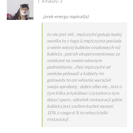
Artykuły: 3
jarek-energy napisał(a):
to nie jest mit , mężczyżni gotuja lepiej
wynika to z tego iż mężczyzna posiada
o wiele więcej kubków smakowych niż
kobieta , potrafi eksperymentowac ze
smakami na swoim wlasnym
podniebieniu , choć mężczyźni od
wieków polowali a kobiety im
gotowały to oni własnie wyrażali
swoja aprobatę ; dobre albo nie...Jest o
tym kilka artykółow i czytałem o tym
dosyć sporo , odsetek restauracji gdzie
kobieta jest szefem kuchni wynosi
10% z czego 6 % to włascicielki
restauracji .