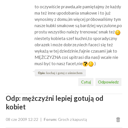
to oczywiście prawda,ale pamiętajmy że każdy
ma też inne upodobania smakowe i to już
wynosimy z domu,im więcej próbowaliśmy tym
nasze kubki smakowe są bardziej wyczulone,po
prostu wszystko należy trenować smak też
niestety kobieta szef kuchni,to sporadyczny
obrazek i może dobrze,niech faceci się też
wykażą w tej dziedzinie,fajnie czasami jak to
MĘŻCZYZNA coś upitrasi dla nas(i wcale nie
musi być to nasz facet,nie
)
Opis:
kochaj i gotuj z uśmiechem
Cytuj
Odpowiedz
Odp: mężczyźni lepiej gotują od
kobiet
08 cze 2009 12:22
Forum:
Groch z kapustą