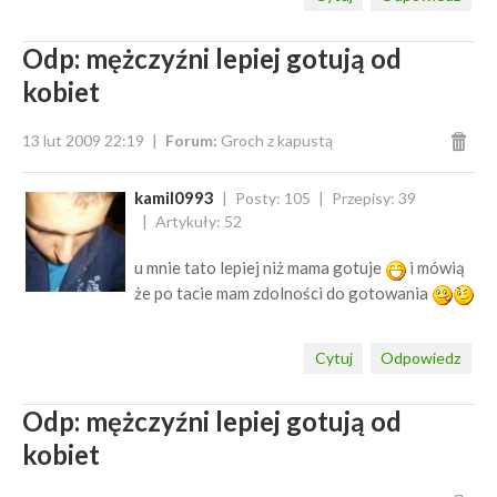
Odp: mężczyźni lepiej gotują od
kobiet
13 lut 2009 22:19
Forum:
Groch z kapustą
kamil0993
Posty: 105
Przepisy: 39
Artykuły: 52
u mnie tato lepiej niż mama gotuje
i mówią
że po tacie mam zdolności do gotowania
Cytuj
Odpowiedz
Odp: mężczyźni lepiej gotują od
kobiet