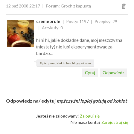
12 paź 2008 22:17
Forum:
Groch z kapustą
cremebrule
Posty: 1197
Przepisy: 29
Artykuły: 0
hi hi hi, jakie dokladne dane, moj meszczyzna
(niestety) nie lubi eksperymentowac za
bardzo...
Opis:
pumpkinkitchen.blogspot.com
Cytuj
Odpowiedz
Odpowiedz na/ edytuj
mężczyźni lepiej gotują od kobiet
Jesteś nie zalogowany!
Zaloguj się
Nie masz konta?
Zarejestruj się