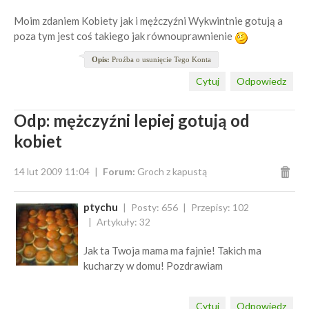
Moim zdaniem Kobiety jak i mężczyźni Wykwintnie gotują a
poza tym jest coś takiego jak równouprawnienie
Opis:
Proźba o usunięcie Tego Konta
Cytuj
Odpowiedz
Odp: mężczyźni lepiej gotują od
kobiet
14 lut 2009 11:04
Forum:
Groch z kapustą
ptychu
Posty: 656
Przepisy: 102
Artykuły: 32
Jak ta Twoja mama ma fajnie! Takich ma
kucharzy w domu! Pozdrawiam
Cytuj
Odpowiedz