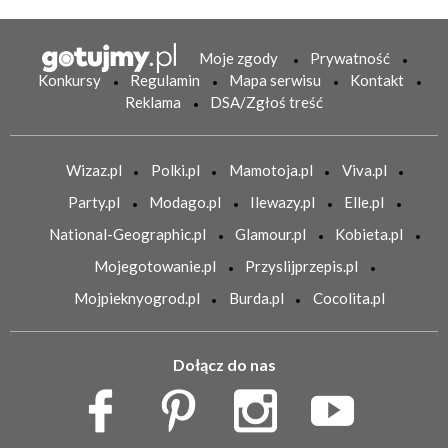
Moje zgody
Prywatność
Konkursy
Regulamin
Mapa serwisu
Kontakt
Reklama
DSA/Zgłoś treść
Wizaz.pl
Polki.pl
Mamotoja.pl
Viva.pl
Party.pl
Modago.pl
Ilewazy.pl
Elle.pl
National-Geographic.pl
Glamour.pl
Kobieta.pl
Mojegotowanie.pl
Przyslijprzepis.pl
Mojpieknyogrod.pl
Burda.pl
Cocolita.pl
Dołącz do nas