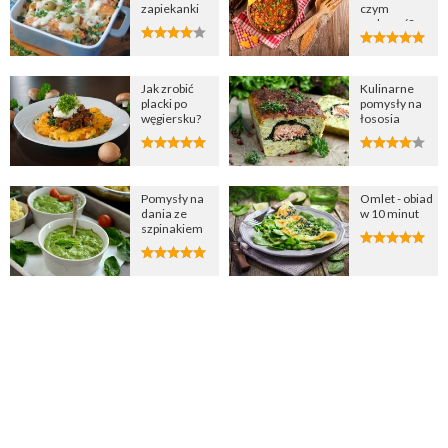
zapiekanki
czym
podawać?
Jak zrobić
Kulinarne
placki po
pomysły na
węgiersku?
łososia
Pomysły na
Omlet - obiad
dania ze
w 10 minut
szpinakiem