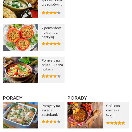
przepisów na
zupę
cebulową
7 pomysłów
na dania z
papryką
Pomysły na
obiad – kasza
jaglana
PORADY
PORADY
Pomysły na
Chili con
sycące
carne - z
zapiekanki
czym
podawać?