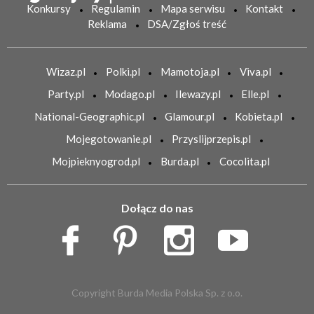
Konkursy
Regulamin
Mapa serwisu
Kontakt
Reklama
DSA/Zgłoś treść
Wizaz.pl
Polki.pl
Mamotoja.pl
Viva.pl
Party.pl
Modago.pl
Ilewazy.pl
Elle.pl
National-Geographic.pl
Glamour.pl
Kobieta.pl
Mojegotowanie.pl
Przyslijprzepis.pl
Mojpieknyogrod.pl
Burda.pl
Cocolita.pl
Dołącz do nas
Copyright Burda Media Polska Sp. z o.o.