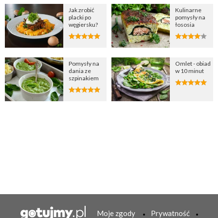
Jak zrobić
Kulinarne
placki po
pomysły na
węgiersku?
łososia
Pomysły na
Omlet - obiad
dania ze
w 10 minut
szpinakiem
Moje zgody
Prywatność